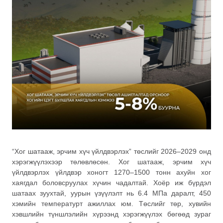
“Хог шатааж, эрчим хүч үйлдвэрлэх” төслийг 2026–2029 онд
хэрэгжүүлэхээр төлөвлөсөн. Хог шатааж, эрчим хүч
үйлдвэрлэх үйлдвэр хоногт 1270–1500 тонн ахуйн хог
хаягдал боловсруулах хүчин чадалтай. Хоёр иж бүрдэл
шатаах зуухтай, уурын үзүүлэлт нь 6.4 МПа даралт, 450
хэмийн температурт ажиллах юм. Төслийг төр, хувийн
хэвшлийн түншлэлийн хүрээнд хэрэгжүүлэх бөгөөд зураг