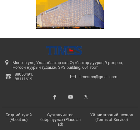
Монгол улс, Улаанбаатар хот, Сүхбаатар дүүрэг, 9-р хороо,
Ногоон нуурын гудамж, SPS building, 601 тоот
88050491,
timesmn@gmail.com
88111619
Бидний тухай
Сурталчилгаа
Үйлчилгээний нөхцөл
(About us)
байршуулах (Place an
(Terms of Service)
ad)
© 2017 - 2026. Бүх эрх хуулиар хамгаалагдсан. Мэдээлэл хуулбарлах