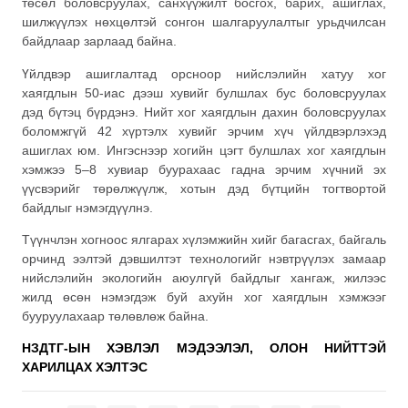
төсөл боловсруулах, санхүүжилт босгох, барих, ашиглах,
шилжүүлэх нөхцөлтэй сонгон шалгаруулалтыг урьдчилсан
байдлаар зарлаад байна.
Үйлдвэр ашиглалтад орсноор нийслэлийн хатуу хог
хаягдлын 50-иас дээш хувийг булшлах бус боловсруулах
дэд бүтэц бүрдэнэ. Нийт хог хаягдлын дахин боловсруулах
боломжгүй 42 хүртэлх хувийг эрчим хүч үйлдвэрлэхэд
ашиглах юм. Ингэснээр хогийн цэгт булшлах хог хаягдлын
хэмжээ 5–8 хувиар буурахаас гадна эрчим хүчний эх
үүсвэрийг төрөлжүүлж, хотын дэд бүтцийн тогтвортой
байдлыг нэмэгдүүлнэ.
Түүнчлэн хогноос ялгарах хүлэмжийн хийг багасгах, байгаль
орчинд ээлтэй дэвшилтэт технологийг нэвтрүүлэх замаар
нийслэлийн экологийн аюулгүй байдлыг хангаж, жилээс
жилд өсөн нэмэгдэж буй ахуйн хог хаягдлын хэмжээг
бууруулахаар төлөвлөж байна.
НЗДТГ-ЫН ХЭВЛЭЛ МЭДЭЭЛЭЛ, ОЛОН НИЙТТЭЙ
ХАРИЛЦАХ ХЭЛТЭС