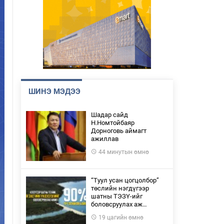
ШИНЭ МЭДЭЭ
Шадар сайд
Н.Номтойбаяр
Дорноговь аймагт
ажиллав
44 минутын өмнө
“Туул усан цогцолбор”
төслийн нэгдүгээр
шатны ТЭЗҮ-ийг
боловсруулах аж…
19 цагийн өмнө