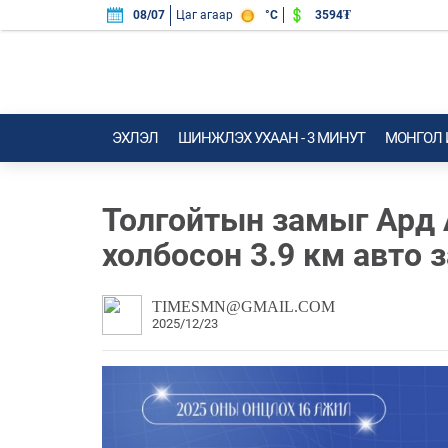
3594₮
08/07
Цаг агаар
°C
ЭХЛЭЛ
ШИНЖЛЭХ УХААН - 3 МИНУТ
МОНГОЛ
Толгойтын замыг Ард 
холбосон 3.9 км авто 
TIMESMN@GMAIL.COM
2025/12/23