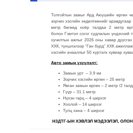
Толгойтын замыг Ард Аюушийн өргөн чөл
зорчих хэсгийн хөдөлгөөнийг аравдугаар 
метр бөгөөд хоёр талдаа 2 метр өрг
болон Гэмтэл согог судлалын үндэсний т
хучилтын ажлыг 2026 оны хавар дуусгах
ХХК, түншлэлээр “Ган бүрд” ХХК ажиллаж
хэсгийн ачааллыг 50 хүртэлх хувиар хув
Авто замын үзүүлэлт:
Замын урт – 3.9 км
Зорчих хэсгийн өргөн – 25 метр
Явган замын өргөн – 2 метр /2 талд
Гүүр – 31.1 метр
Нүхэн гарц – 4 ширхэг
Хоолой – 14 ширхэг
Тулц хана – 4 ширхэг
НЗДТГ-ЫН ХЭВЛЭЛ МЭДЭЭЛЭЛ, ОЛОН