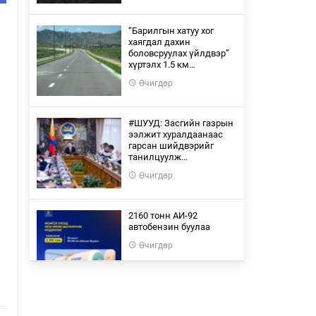
“Барилгын хатуу хог
хаягдал дахин
боловсруулах үйлдвэр”
хүртэлх 1.5 км…
Өчигдөр
#ШУУД: Засгийн газрын
ээлжит хуралдаанаас
гарсан шийдвэрийг
танилцуулж…
Өчигдөр
2160 тонн АИ-92
автобензин буулаа
Өчигдөр
"Эрдэмтдийнхээ