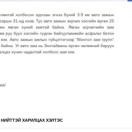
өөтэй холбосон зургаан эгнээ бүхий 3.9 км авто замын
сарын 31-нд нээв. Тус авто замын зорчих хэсгийн өргөн 25
өн явган хүний замтай байна. Явган зорчигчийн зам
өв рүү буух хэсгийн гүүрэн байгууламжийн асфальт бетон
 юм. Авто замын ажлын гүйцэтгэгчээр “Монгол зам групп”
 байна. Уг авто зам нь Энхтайваны өргөн чөлөөний баруун
аалцах хүчин чадалтай холбоос зам юм.
аа/
 НИЙТТЭЙ ХАРИЛЦАХ ХЭЛТЭС