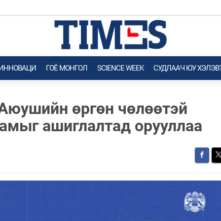
 ИННОВАЦИ
ГОЁ MОНГОЛ
SCIENCE WEEK
СУДЛААЧ ЮУ ХЭЛЭВ
Аюушийн өргөн чөлөөтэй
замыг ашиглалтад орууллаа