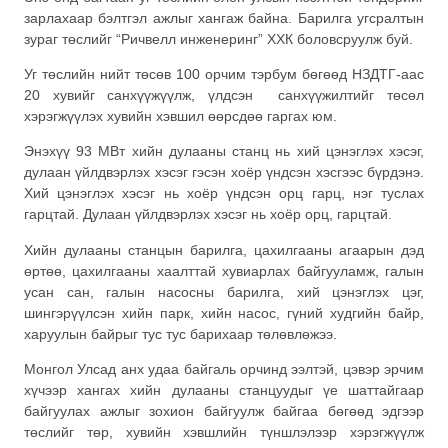
зарлахаар бэлтгэл ажлыг хангаж байна. Барилга угсралтын
зураг төслийг “Ричвелл инженеринг” ХХК боловсруулж буй.
Уг төслийн нийт төсөв 100 орчим тэрбум бөгөөд НЗДТГ-аас
20 хувийг санхүүжүүлж, үлдсэн санхүүжилтийг төсөл
хэрэгжүүлэх хувийн хэвшил өөрсдөө гаргах юм.
Энэхүү 93 МВт хийн дулааны станц нь хий цэнэглэх хэсэг,
дулаан үйлдвэрлэх хэсэг гэсэн хоёр үндсэн хэсгээс бүрдэнэ.
Хий цэнэглэх хэсэг нь хоёр үндсэн орц гарц, нэг туслах
гарцтай. Дулаан үйлдвэрлэх хэсэг нь хоёр орц, гарцтай.
Хийн дулааны станцын барилга, цахилгааны агаарын дэд
өртөө, цахилгааны хаалттай хувиарлах байгууламж, галын
усан сан, галын насосны барилга, хий цэнэглэх цэг,
шингэрүүлсэн хийн парк, хийн насос, гүний худгийн байр,
харуулын байрыг тус тус барихаар төлөвлөжээ.
Монгол Улсад анх удаа байгаль орчинд ээлтэй, цэвэр эрчим
хүчээр хангах хийн дулааны станцуудыг үе шаттайгаар
байгуулах ажлыг зохион байгуулж байгаа бөгөөд эдгээр
төслийг төр, хувийн хэвшлийн түншлэлээр хэрэгжүүлж