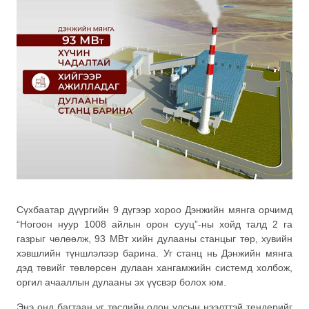
Сүхбаатар дүүргийн 9 дүгээр хороо Дэнжийн мянга орчимд
“Ногоон нуур 1008 айлын орон сууц”-ны хойд талд 2 га
газрыг чөлөөлж, 93 МВт хийн дулааны станцыг төр, хувийн
хэвшлийн түншлэлээр барина. Уг станц нь Дэнжийн мянга
дэд төвийг төвлөрсөн дулаан хангамжийн системд холбож,
оргил ачааллын дулааны эх үүсвэр болох юм.
Энэ онд багтаан уг төслийн олон улсын нээлттэй тендерийг