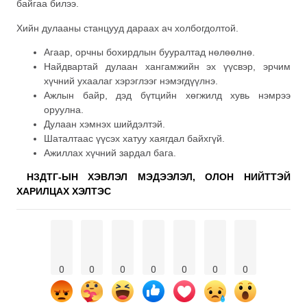
байгаа билээ.
Хийн дулааны станцууд дараах ач холбогдолтой.
Агаар, орчны бохирдлын бууралтад нөлөөлнө.
Найдвартай дулаан хангамжийн эх үүсвэр, эрчим
хүчний ухаалаг хэрэглээг нэмэгдүүлнэ.
Ажлын байр, дэд бүтцийн хөгжилд хувь нэмрээ
оруулна.
Дулаан хэмнэх шийдэлтэй.
Шаталтаас үүсэх хатуу хаягдал байхгүй.
Ажиллах хүчний зардал бага.
НЗДТГ-ЫН ХЭВЛЭЛ МЭДЭЭЛЭЛ, ОЛОН НИЙТТЭЙ
ХАРИЛЦАХ ХЭЛТЭС
0
0
0
0
0
0
0