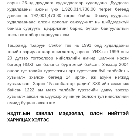
сарын 26-
нд
дуудлага худалдаагаар худалдана. Дуудлага
худалдааны анхны үнэ 1,920,014,738.00 төгрөг бөгөөд
дэнчин нь 192,001,473.80 төгрөг байна. Энэхүү дуудлага
худалдаанаас олсон орлогыг санхүүжилт нь шийдэгдэхгүй
байгаа сургууль, цэцэрлэгийг барих, бүтээн байгуулалтын
төсөл хөтөлбөрт зарцуулах юм.
Ташрамд, “Баруун Сэлбэ” төв нь 1991 онд худалдааны
төвийн зориулалтаар ашиглалтад орсон. УИХ-ын 1999 оны
29 дүгээр тогтоолоор нийслэлийн өмчид шилжин ирсэн
бөгөөд
НӨХГ-ын
баланст бүртгэлтэй байсан. Улмаар 2004
оноос тус төвийн түрээслэгч нарт түрээсэлж буй талбайг нь
хувьчилж эхэлсэн бөгөөд 14 иргэн, аж ахуйн нэгжид
хувьчилсан. Харин “Улаанбаатар радио”
ХХК-ийн
эзэмшиж
байсан 1222 ам метр талбайг түрээсийн давуу эрхээр
хувьчилж авсан нь шүүхээр хүчингүй болсон тул нийслэлийн
өмчид буцаан авсан юм.
НЗДТГ-ЫН ХЭВЛЭЛ МЭДЭЭЛЭЛ, ОЛОН НИЙТТЭЙ
ХАРИЛЦАХ ХЭЛТЭС