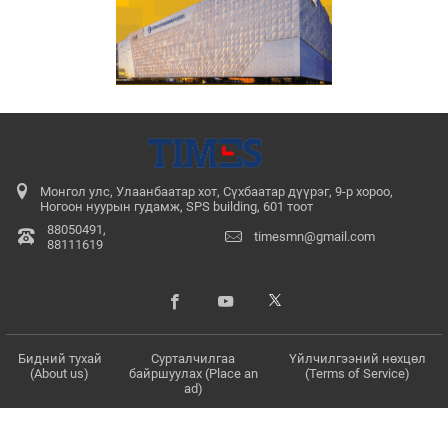
Монгол улс, Улаанбаатар хот, Сүхбаатар дүүрэг, 9-р хороо,
Ногоон нуурын гудамж, SPS building, 601 тоот
88050491,
timesmn@gmail.com
88111619
Бидний тухай
Сурталчилгаа
Үйлчилгээний нөхцөл
(About us)
байршуулах (Place an
(Terms of Service)
ad)
© 2017 - 2026. Бүх эрх хуулиар хамгаалагдсан. Мэдээлэл хуулбарлах