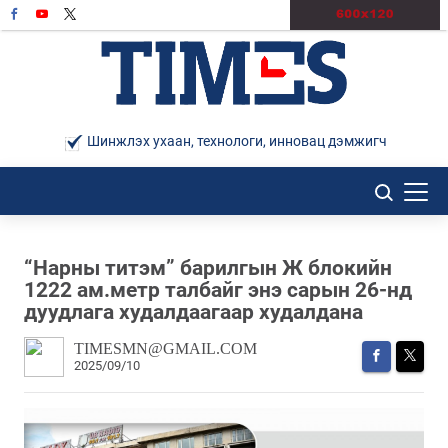
Шинжлэх ухаан, технологи, инновац дэмжигч
“Нарны титэм” барилгын Ж блокийн
1222 ам.метр талбайг энэ сарын 26-нд
дуудлага худалдаагаар худалдана
TIMESMN@GMAIL.COM
2025/09/10