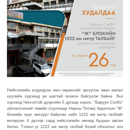
Нийслэлийн алдагдсан өмч хөрөнгийг эргүүлэн авах ажлыг
хуулийн хүрээнд үе шаттай зохион байгуулж байна. Энэ
хүрээнд Чингэлтэй дүүргийн 5 дугаар хороо, “Баруун Сэлбэ”
үйлчилгээний төвийн (хуучнаар Нарны Титэм) барилгын “Ж”
блокийн зүүн жигүүрт байрлах нийт 1222 ам метр талбайг
өнгөрсөн 4 дүгээр сард нийслэлийн өмчид буцаан авсан
билээ. Тэгвэл уг 1222 ам метр талбай бүхий объектыг энэ