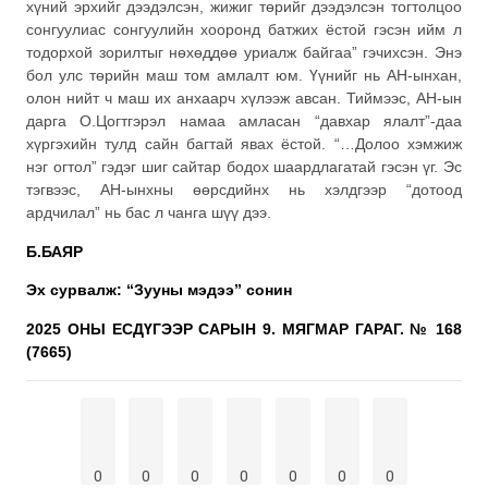
хүний эрхийг дээдэлсэн, жижиг төрийг дээдэлсэн тогтолцоо
сонгуулиас сонгуулийн хооронд батжих ёстой гэсэн ийм л
тодорхой зорилтыг нөхөддөө уриалж байгаа” гэчихсэн. Энэ
бол улс төрийн маш том амлалт юм. Үүнийг нь АН-ынхан,
олон нийт ч маш их анхаарч хүлээж авсан. Тиймээс, АН-ын
дарга О.Цогтгэрэл намаа амласан “давхар ялалт”-даа
хүргэхийн тулд сайн багтай явах ёстой. “…Долоо хэмжиж
нэг огтол” гэдэг шиг сайтар бодох шаардлагатай гэсэн үг. Эс
тэгвээс, АН-ынхны өөрсдийнх нь хэлдгээр “дотоод
ардчилал” нь бас л чанга шүү дээ.
Б.БАЯР
Эх сурвалж: “Зууны мэдээ” сонин
2025 ОНЫ ЕСДҮГЭЭР САРЫН 9. МЯГМАР ГАРАГ. № 168
(7665)
0
0
0
0
0
0
0