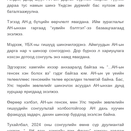
дараа тус намын шинэ Үндсэн дүрмийг бас хүлээж авч
баталгаажуулна.
Тэгээд АН-д бүтцийн өөрчлөлт явагдана. Ийм зураглалыг
АН-ынхан гаргаад “хувийн бэлтгэл”-ээ базаацгаагаад
эхэлжээ.
Мэдээж, ҮБХ-ны гишүүд шинэчилэгдэнэ. Аймгуудын АН-ын
дарга нар ч шинээр сонгогдоно. Дор бүрнээ л хариуцлага
нэхсэн дотоод сонгууль энэ намд явагдана.
Эдгээрээс хамгийн ихээр анхааралд байгаа нь “...АН-ын
генсек хэн болох вэ” гэдэг байгаа юм. АН-ын үе үеийн
төлөөллөөс генсекийн төлөө өрсөлдөх төлөвтэй байна. Бас,
Улс төрийн зөвлөлийг шинэчлэх асуудал АН-ынхан дунд
хурцаар яригдаад эхэлжээ.
Өөрөөр хэлбэл, АН-ын генсек, мөн Улс төрийн зөвлөлийн
гишүүдийн сонгуультай холбоотойгоор АН дахь хуучин
фракцууд задарч, дахин шинээр бүрдээд эхэлсэн байна.
Тухайлбал, 2024 оны сонгуулийн өмнө сүр дуулиантай
нэгдэж, “...АН дахь хамгийн том фракц” хэмээн зарлаж