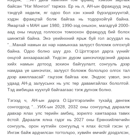
байсан “Нэг Монгол” таржээ. Ер нь л, АН-ын фракцууд энд
тэндгүй хөдөлж, яг одоо бол хэн хэний бүрэлдэхүүнтэй,
хэдэн фракцтай болж байгаа нь тодорхойгүй байна.
Ямартай ч МАН шиг 1980, 1990-ээд оныхон, магадгүй 2000-
аад оны гишүүд голлосон томоохон фракцууд бий болох
шинжтэй байна. Энэ үеийнхний ярьж буй гол асуудал нь
“...Манай намын ах нар намынхаа залууст боломж олгохгүй
байна. Одоо болно шүү дээ. О.Цогтгэрэл дарга үүнийг
онцгой анхаараасай. Үндсэн дүрэм шинэчлэгдсэний дараа
хийх намын дотоод зохион байгуулалт, сонгууль дээр
намдаа үе шинэчлэх, залууст боломж бололцоо олгох тал
дээр ажиллаасай” гэцгээж байгаа юм. Эндээс үзвэл, энэ
удаад АН-д залуусынх нь улс төр давамгайлах бололтой.
Тэд амбицаа нуухгүй байгаагаас тэгж дүгнэж болно.
Тэгээд ч, АН-ын дарга О.Цогтгэрэлийн тухайд дөнгөж
сонгогдоод “…УИХ-ын 2028, 2032 оны сонгуульд дараалж
давхар ялах улс төрийн амбиц, зорилго хамтаараа тавих
ёстой. Дараалж ялна гэдэг нь 2027 оны Ерөнхийлөгчийн
сонгууль, орон нутгийн сонгуульд ч ялах ёстой гэсэн үг.
Ингэж байж ардчилсан тогтолцоо, хувийн өмчийг дээдэлсэн,