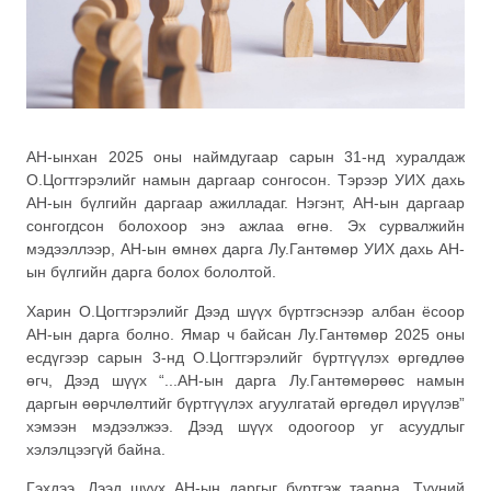
АН-ынхан 2025 оны наймдугаар сарын 31-нд хуралдаж
О.Цогтгэрэлийг намын даргаар сонгосон. Тэрээр УИХ дахь
АН-ын бүлгийн даргаар ажилладаг. Нэгэнт, АН-ын даргаар
сонгогдсон болохоор энэ ажлаа өгнө. Эх сурвалжийн
мэдээллээр, АН-ын өмнөх дарга Лу.Гантөмөр УИХ дахь АН-
ын бүлгийн дарга болох бололтой.
Харин О.Цогтгэрэлийг Дээд шүүх бүртгэснээр албан ёсоор
АН-ын дарга болно. Ямар ч байсан Лу.Гантөмөр 2025 оны
есдүгээр сарын 3-нд О.Цогтгэрэлийг бүртгүүлэх өргөдлөө
өгч, Дээд шүүх “...АН-ын дарга Лу.Гантөмөрөөс намын
даргын өөрчлөлтийг бүртгүүлэх агуулгатай өргөдөл ирүүлэв”
хэмээн мэдээлжээ. Дээд шүүх одоогоор уг асуудлыг
хэлэлцээгүй байна.
Гэхдээ, Дээд шүүх АН-ын даргыг бүртгэж таарна. Түүний