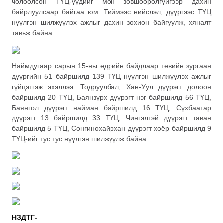
чөлөөлсөн ТҮЦ-үүдийг мөн зөвшөөрөлгүйгээр дахин
байрлуулсаар байгаа юм. Тиймээс нийслэл, дүүргээс ТҮЦ
нүүлгэн шилжүүлэх ажлыг дахин зохион байгуулж, хяналт
тавьж байна.
Наймдугаар сарын 15-ны өдрийн байдлаар төвийн зургаан
дүүргийн 51 байршилд 139 ТҮЦ нүүлгэн шилжүүлэх ажлыг
гүйцэтгэж эхэллээ. Тодруулбал, Хан-Уул дүүрэгт долоон
байршилд 20 ТҮЦ, Баянзүрх дүүрэгт нэг байршилд 56 ТҮЦ,
Баянгол дүүрэгт найман байршилд 16 ТҮЦ, Сүхбаатар
дүүрэгт 13 байршилд 33 ТҮЦ, Чингэлтэй дүүрэгт таван
байршилд 5 ТҮЦ, Сонгинохайрхан дүүрэгт хоёр байршилд 9
ТҮЦ-ийг тус тус нүүлгэн шилжүүлж байна.
НЗДТГ-