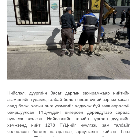
Нийслэл, дүүргийн Засаг даргын захирамжаар нийтийн
эзэмшлийн гудамж, талбай болон явган хүний зорчих хэсэгт
саад болж, хотын өнгө үзэмжийг алдуулж буй зөвшөөрөлгүй
байршуулсан ТҮЦ-үүдийг өнгөрсөн дөрөвдүгээр сараас
нүүлгэж эхэлсэн. Нийслэлийн төвийн зургаан дүүргийн
хэмжээнд нийт 1278 ТҮЦ-ийг нүүлгэж, зам талбайг
чөлөөлсөн бөгөөд цэвэрлэгээ, ариутгалыг хийсэн. Гэвч