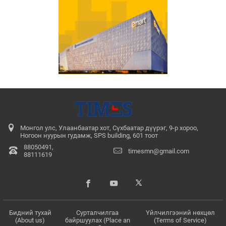
Монгол улс, Улаанбаатар хот, Сүхбаатар дүүрэг, 9-р хороо,
Ногоон нуурын гудамж, SPS building, 601 тоот
88050491,
timesmn@gmail.com
88111619
Бидний тухай
Сурталчилгаа
Үйлчилгээний нөхцөл
(About us)
байршуулах (Place an
(Terms of Service)