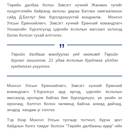
Төрийн далбаа болон Зэвсэгт хүчний Жанжин тугийг
хүндэтгэлийн байранд залсны дараа Батлан хамгаалахын
сайд Д.Батлут бие бүрэлдэхүүнтэй мэндчилж, Монгол
Улсын Ерөнхийлөгч, Зэвсэгт хүчний Ерөнхий командлагч
Ухнаагийн Хүрэлсүхэд цэргийн ёслолын жагсаал эхлэхэд
бэлэн болсон тухай илтгэлээ.
Төрийн далбааг мандуулах үед хөгжимд Төрийн
дуулал эгшиглэж, 21 удаа ёслолын буудлага үйлдэн
хүндэтгэл үзүүллээ.
Монгол Улсын Ерөнхийлөгч, Зэвсэгт хүчний Ерөнхий
командлагч У.Хүрэлсүх ард иргэд, цэргийн ёслолын
жагсаалд оролцож байгаа бие бүрэлдэхүүн, үе үеийн эх
орончид, бэлтгэл болон чөлөөнд байгаа ахмад дайчид,
зочдод хандаж үг хэллээ.
Тэр бээр Монгол Улсын тусгаар тогтнол, бүрэн эрхт
байдлын бэлгэ тэмдэг болсон “Төрийн далбааны өдөр”-ийн