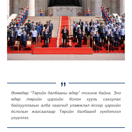
Өнөөдөр
“
Төрийн далбааны өдөр
”
тохиож байна. Энэ
өдөр төрийн цэргийн болон хууль сахиулах
байгууллагын алба хаагчид
уламжлал ёсоор
цэргийн
ёслолын жагсаалаар
Төрийн далбаанд
хүндэтгэл
үзүүл
лээ.