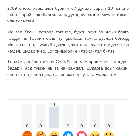
2009 оноос хойш жил бүрийн 07 дугаар сарын 10-ны энэ
өдөр Төрийн далбаагаа мандуулж, хүндэтгэл үзүүлж ирсэн
уламжлалтай.
Монгол Улсын тусгаар тогтнол, бүрэн эрхт байдлын бэлгэ
тэмдэг нь Төрийн сүлд, туг, далбаа, тамга, дуулал бөгөөд
Монголын ард түмний түүхэн уламжлал, хүсэл тэмүүлэл, эв
нэгдэл, шударга ёс, цог хийморийн илэрхийлэл билээ.
Төрийн далбаан дээрх Соёмбо нь улс орон эгнэгт мандан
бадарч, ард түмэн нь эв найрамдал, шударга ёсыг сахин,
өнөр өтгөн, өнөд цэцэглэн хөгжих гүн утга агуулдаг юм.
1
0
0
0
0
0
0