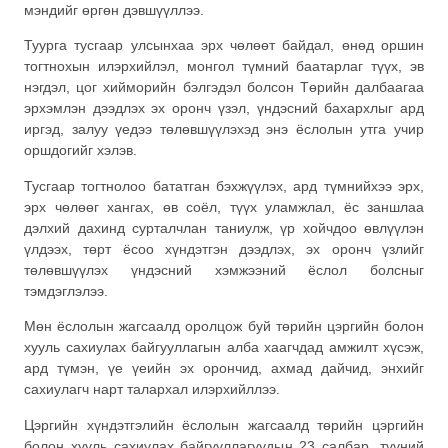
мэндийг өргөн дэвшүүллээ.
Туурга тусгаар улсынхаа эрх чөлөөт байдал, өнөд оршин
тогтнохын илэрхийлэл, монгол түмний баатарлаг түүх, эв
нэгдэл, цог хийморийн бэлгэдэл болсон Төрийн далбаагаа
эрхэмлэн дээдлэх эх оронч үзэл, үндэсний бахархлыг ард
иргэд, залуу үедээ төлөвшүүлэхэд энэ ёслолын утга учир
оршдогийг хэлэв.
Тусгаар тогтнолоо бататган бэхжүүлэх, ард түмнийхээ эрх,
эрх чөлөөг хангах, өв соёл, түүх уламжлал, ёс заншлаа
дэлхий дахинд сурталчлан таниулж, үр хойчдоо өвлүүлэн
үлдээх, төрт ёсоо хүндэтгэн дээдлэх, эх оронч үзлийг
төлөвшүүлэх үндэсний хэмжээний ёслол болсныг
тэмдэглэлээ.
Мөн ёслолын жагсаалд оролцож буй төрийн цэргийн болон
хууль сахиулах байгууллагын алба хаагчдад амжилт хүсэж,
ард түмэн, үе үеийн эх орончид, ахмад дайчид, энхийг
сахиулагч нарт талархал илэрхийллээ.
Цэргийн хүндэтгэлийн ёслолын жагсаалд төрийн цэргийн
болон хууль сахиулах байгууллагуудын 23 салбар, түүний