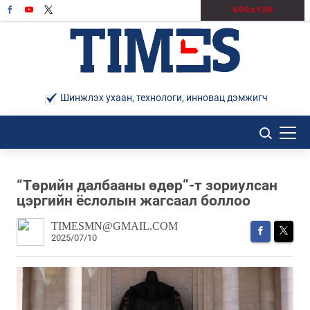
Шинжлэх ухаан, технологи, инновац дэмжигч
“Төрийн далбааны өдөр”-т зориулсан
цэргийн ёслолын жагсаал боллоо
TIMESMN@GMAIL.COM
2025/07/10