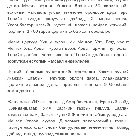
дотор Москва хотноо болсон Ялалтын 80 жилийн ойн
ёслолын жагсаалд улсаа төлөөлөн оролцсон цэрэг эрс,
Төрийн хүндэт харуулын дайчид, 2 морьт салаа,
Улаанбаатар цэргийн хүрээний нэгдсэн найрал хөгжмийн
гээд нийт 1,400 гаруй цэргийн алба хаагч оролцлоо.
Морьт цэргүүд Хүннү гүрэн, Их Монгол Улс, Богд хаант
Монгол Улс, Ардын журамт цэрэг, Ардын армийн туг болон
Төрийн далбааг залан явснаар “Төрийн далбааны өдөр”-т
зориулсан ёслолын жагсаал өндөрлөлөө.
Цэргийн ёслолын хүндэтгэлийн жагсаалыг Зэвсэгт хүчний
Жанжин штабын Нэгдүгээр орлогч дарга, Улаанбаатар
цэргийн хүрээний дарга, бригадын генерал Ж.Өсөхбаяр
командаллаа.
Жагсаалыг УИХ-ын дарга Д.Амарбаясгалан, Ерөнхий сайд
Г.Занданшатар, УИХ, Засгийн газрын гишүүд, Батлан
хамгаалах яам, Зэвсэгт хүчний Жанжин штабын удирдлага,
Монгол Улсад суугаа Дипломат төлөөлөгчийн газрын
тэргүүн нар, олон улсын байгууллагын төлөөлөгчид, ахмад
дайчид, иргэд, жуулчид үзэж сонирхлоо.