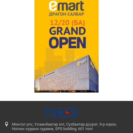
Монгол улс, Улаанбаатар хот, Сүхбаатар дүүрэг, 9-р хороо,
Ногоон нуурын гудамж, SPS building, 601 тоот