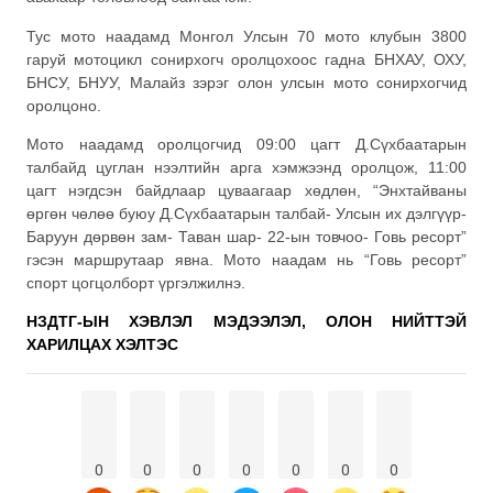
Тус мото наадамд Монгол Улсын 70 мото клубын 3800
гаруй мотоцикл сонирхогч оролцохоос гадна БНХАУ, ОХУ,
БНСУ, БНУУ, Малайз зэрэг олон улсын мото сонирхогчид
оролцоно.
Мото наадамд оролцогчид 09:00 цагт Д.Сүхбаатарын
талбайд цуглан нээлтийн арга хэмжээнд оролцож, 11:00
цагт нэгдсэн байдлаар цуваагаар хөдлөн, “Энхтайваны
өргөн чөлөө буюу Д.Сүхбаатарын талбай- Улсын их дэлгүүр-
Баруун дөрвөн зам- Таван шар- 22-ын товчоо- Говь ресорт”
гэсэн маршрутаар явна. Мото наадам нь “Говь ресорт”
спорт цогцолборт үргэлжилнэ.
НЗДТГ-ЫН ХЭВЛЭЛ МЭДЭЭЛЭЛ, ОЛОН НИЙТТЭЙ
ХАРИЛЦАХ ХЭЛТЭС
0
0
0
0
0
0
0