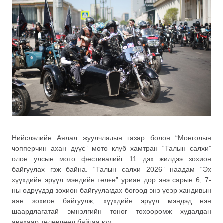
Нийслэлийн Аялал жуулчлалын газар болон “Монголын
чопперчин ахан дүүс” мото клуб хамтран “Талын салхи”
олон улсын мото фестивалийг 11 дэх жилдээ зохион
байгуулах гэж байна. “Талын салхи 2026” наадам “Эх
хүүхдийн эрүүл мэндийн төлөө” уриан дор энэ сарын 6, 7-
ны өдрүүдэд зохион байгуулагдах бөгөөд энэ үеэр хандивын
аян зохион байгуулж, хүүхдийн эрүүл мэндэд нэн
шаардлагатай эмнэлгийн тоног төхөөрөмж худалдан
авахаар төлөвлөөд байгаа юм.