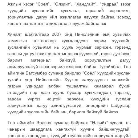
Ажлын хэсэг “Соёл”, “Өлзийт”, “Хандгайт”, “Ундраа” зэрэг
хүүхдийн зуслангийн хувьчлал, гэрээний хэрэгжилт,
зориулалтын дагуу үйл ажиллагаа явуулж байгаа эсэхэд
хяналт шалгалтын ажиллагааг явуулж байгаа аж.
Хяналт шалгалтаар 2007 онд Нийслэлийн өмч хувьчлах
комиссын тогтоолоор хувьчлагдсан зарим хүүхдийн
зуслангийн хувьчлал нь хууль журмыг зөрчсөн, гэрээнд
заасны дагуу зохих хяналтыг хэрэгжүүлээгүй, гэрээ дүгнэсэн
баримт материал байхгүй, зориулалтын дагуу
ажиллуулаагүй зэрэг зөрчил илэрсэн байна. Тухайлбал, Төв
аймгийн Батсүмбэр суманд байрлах “Соёл” хүүхдийн зуслан
тухайн үед Нийслэлийн Хүүхэд залуучуудын хөгжлийн
газрын удирдах албан тушаалтны хамаарал бүхий
этгээдийн нэр дээр хууль бусаар хувьчлагдсан, гэрээнд
заасан үүргээ ноцтой зөрчсөн, хүүхдийн зусланг
зориулалтын дагуу ажиллуулаагүй, өнөөдрийн байдлаар
хүүхдийн зуслангийн байшин, барилга байхгүй байжээ.
Төв аймгийн Эрдэнэ суманд байрлах “Өлзийт” зуслан нь
чанарын шаардлага хангахгүй хуучин байшингуудтай,
хашаа нь тоногдсон, хүүхдийн зуслангийн зориулалтаар үйл