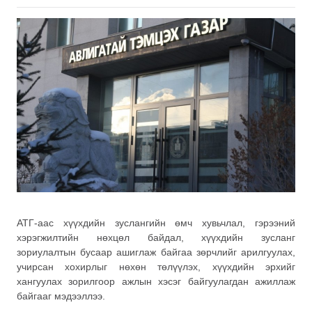
АТГ-аас хүүхдийн зуслангийн өмч хувьчлал, гэрээний
хэрэгжилтийн нөхцөл байдал, хүүхдийн зусланг
зориулалтын бусаар ашиглаж байгаа зөрчлийг арилгуулах,
учирсан хохирлыг нөхөн төлүүлэх, хүүхдийн эрхийг
хангуулах зорилгоор ажлын хэсэг байгуулагдан ажиллаж
байгааг мэдээллээ.