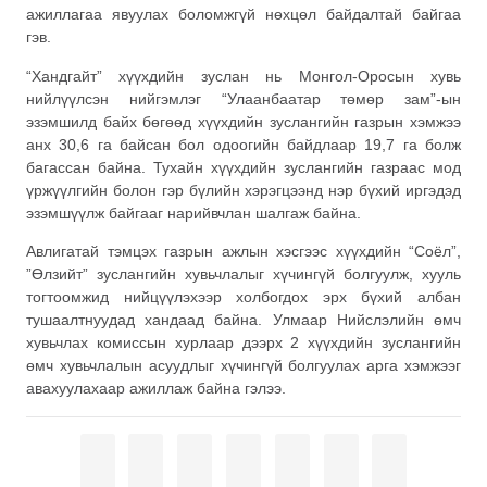
ажиллагаа явуулах боломжгүй нөхцөл байдалтай байгаа
гэв.
“Хандгайт” хүүхдийн зуслан нь Монгол-Оросын хувь
нийлүүлсэн нийгэмлэг “Улаанбаатар төмөр зам”-ын
эзэмшилд байх бөгөөд хүүхдийн зуслангийн газрын хэмжээ
анх 30,6 га байсан бол одоогийн байдлаар 19,7 га болж
багассан байна. Тухайн хүүхдийн зуслангийн газраас мод
үржүүлгийн болон гэр бүлийн хэрэгцээнд нэр бүхий иргэдэд
эзэмшүүлж байгааг нарийвчлан шалгаж байна.
Авлигатай тэмцэх газрын ажлын хэсгээс хүүхдийн “Соёл”,
”Өлзийт” зуслангийн хувьчлалыг хүчингүй болгуулж, хууль
тогтоомжид нийцүүлэхээр холбогдох эрх бүхий албан
тушаалтнуудад хандаад байна. Улмаар Нийслэлийн өмч
хувьчлах комиссын хурлаар дээрх 2 хүүхдийн зуслангийн
өмч хувьчлалын асуудлыг хүчингүй болгуулах арга хэмжээг
авахуулахаар ажиллаж байна гэлээ.