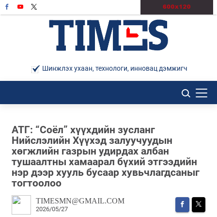
Шинжлэх ухаан, технологи, инновац дэмжигч
​АТГ: “Соёл” хүүхдийн зусланг
Нийслэлийн Хүүхэд залуучуудын
хөгжлийн газрын удирдах албан
тушаалтны хамаарал бүхий этгээдийн
нэр дээр хууль бусаар хувьчлагдсаныг
тогтоолоо
TIMESMN@GMAIL.COM
2026/05/27