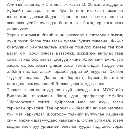
Ажилчин шоргоолж 1-5 жил, эх хатан 15-20 жил амьдарна.
Хүйсийн харьцаа тэгш бус бөгөөд ихэвчлэн эмэгчин
шоргоолж давамгайлдаг. Цөөн тооны эрэгчин зөвхөн
эвцэлдэх үеийг хүлээдэг бөгөөд зун болж, үр тогтоосны
дараа үхнэ.
Харин ажилчдыг биеийнх нь хөгжлөөс шалтгаалан жижиг,
дунд зэрэг болон том гэсэн гурван бүлэгт хуваана. Жижиг
биетүүдийг хамгаалалтын албанд томилох бөгөөд тэд бол
цэрэг юм. Хоол хүнсээ цэвэрлэж, жижиглэж ангилах гээд
хамаг л хар бор ажлыг цэргүүд хийнэ. Асрагчийн ажил, үүр
засаж, сэлбэх зэрэгт үлдсэн хэсэг томилогддог. Гэхдээ энэ
албанд нас харгалзаж, эрэмбэ дараатай явуулна. Эхлээд
“хүүхэд” асарна. Дараа нь барилга, бүтээн босголтод
оролцоно гэж судлаач Ж.Эрдэнэцэцэг тэмдэглэжээ.
Тэрчлэн шоргоолжнууд аж ахуй эрхэлдэг аж. МУИС-ийн
Биологийн тэнхимийн багш, дэд профессор У.Айбек
“Шоргоолжийг хүнтэй зүйрлэвэл мал аж ахуй, газар
тариалан эрхэлдэг. Тэд ургамлын бөөсийг яг мал маллаж
буй мэт хариулдаг. Шоргоолж тэднийг цуглуулан хашаанд
хийж, махчин шавжуудаас хамгаална. Өглөө ургамал, эсвэл
модны орой руу ургамлын бөөсийг туудаг. Тэд шүүс сорж,