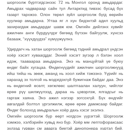
шоргоолж бүртгэгдсэнээс 72 нь Монгол оронд амьдардаг.
Амьдрах чадвараар сайн тул Антарктид тивээс бусад бүх
газарт тархжээ. Олон төрөл зүйл шоргоолж бүгд өөрийн
хуулиар амьдарна. Угтаа яг л хүн бидэнтэй адил хуульд
захирагдаж амьдардаг шавж юм. Омгийн дийлэнх хувийг
ажилчин анги бүрдүүлдэг бөгөөд бүтээн байгуулж, хүнсээ
базааж, “хүүхдүүдээ” хүмүүжүүлнэ.
Удирдагч нь хатан шоргоолж бөгөөд тэдний амьдрал үндсэн
хоёр хэсэгт хуваагддаг. Эхний хэсэгт зүгээр л бэлэн хоол
идэж, тааваараа амьдарна. Энэ нь манцуйтай үе буюу
өндөг байх хугацаа. Өндөгнүүдийг ажилчин шоргоолжнууд
ийш тийш нь зөөж, аманд нь хоол хийж тэжээнэ. Үүрийг нь
харахад эх толгой нь мэдэгдэхгүй бужигнаж байдаг даа. Энэ
нь өндөгний өсөлт, хөгжлөөс шалтгаалан халуун, чийглэг
өрөө рүү шилжүүлээд, дараа нь цэвэрлэж, ялгадсыг нь
гаргаж хаяна. Энэ ажил нэгээр зогсохгүй. Бүх өндгийг
авгалдай болтол үргэлжилж, өрөө өрөө дамжсаар байдаг.
Өндөг болоход амьдралын хоёр дахь хэсэг эхэлнэ.
Омгийн шоргоолж бүр өөрт ногдсон үүрэгтэй. Шоргоолж
хэмжээ, хэлбэрийн хувьд янз бүр. Хоёр мм лептофораксаас
эхлээд гурван см аварга биетэй динопонера хүртэл бий.