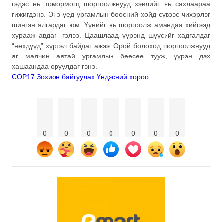
гэдэс нь томормогц шоргоолжнууд хэвлийг нь сахлаараа
гижигдэнэ. Энэ үед ургамлын бөөсний хойд сүвээс чихэрлэг
шингэн ялгардаг юм. Үүнийг нь шоргоолж амандаа хийгээд
хурааж авдаг” гэлээ. Цаашлаад үүрэнд шүүсийг хадгалдаг
“нөхдүүд” хүртэл байдаг ажээ. Орой болоход шоргоолжнууд
яг малчин аятай ургамлын бөөсөө тууж, үүрэн дэх
хашаандаа оруулдаг гэнэ.
COP17 Зохион байгуулах Үндэсний хороо
0
0
0
0
0
0
0