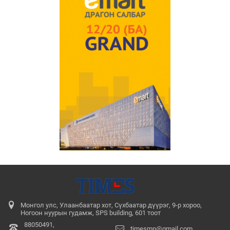
Монгол улс, Улаанбаатар хот, Сүхбаатар дүүрэг, 9-р хороо,
Ногоон нуурын гудамж, SPS building, 601 тоот
88050491,
timesmn@gmail.com