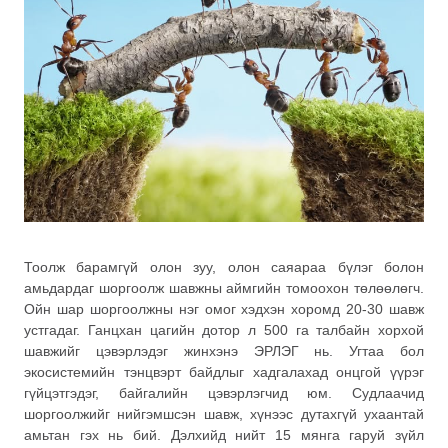
Тоолж барамгүй олон зуу, олон саяараа бүлэг болон
амьдардаг шоргоолж шавжны аймгийн томоохон төлөөлөгч.
Ойн шар шоргоолжны нэг омог хэдхэн хоромд 20-30 шавж
устгадаг. Ганцхан цагийн дотор л 500 га талбайн хорхой
шавжийг цэвэрлэдэг жинхэнэ ЭРЛЭГ нь. Угтаа бол
экосистемийн тэнцвэрт байдлыг хадгалахад онцгой үүрэг
гүйцэтгэдэг, байгалийн цэвэрлэгчид юм. Судлаачид
шоргоолжийг нийгэмшсэн шавж, хүнээс дутахгүй ухаантай
амьтан гэх нь бий. Дэлхийд нийт 15 мянга гаруй зүйл