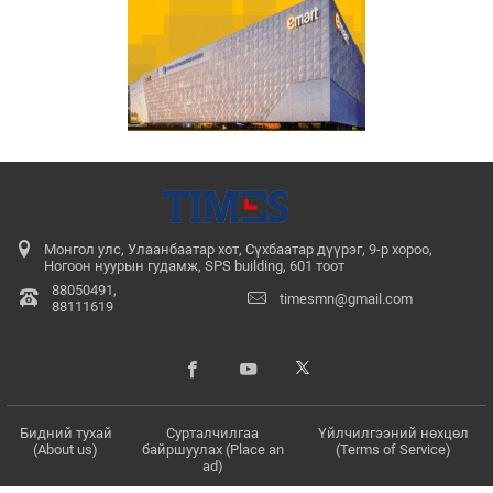
Монгол улс, Улаанбаатар хот, Сүхбаатар дүүрэг, 9-р хороо,
Ногоон нуурын гудамж, SPS building, 601 тоот
88050491,
timesmn@gmail.com
88111619
Бидний тухай
Сурталчилгаа
Үйлчилгээний нөхцөл
(About us)
байршуулах (Place an
(Terms of Service)
ad)