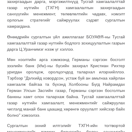
захиргаадын дарга, мэргэжилтнүүд Тусгай хамгаалалттай
газар нутгийн (ТХГН) хамгаалалтын захиргаадын
санхүүгийн менежмент, төлөвлөлтийн чадавх, нэмэлт
орлогын стратегийг сайжруулах сэдэвт сургалтын
хамрагдана.
Өнөөдрийн сургалтын үйл ажиллагааг БОУАӨЯ-ны Тусгай
хамгаалалттай газар нутгийн бодлого зохицуулалтын газрын
дарга Ц.Уранчимэг нээж үг хэллээ.
Мөн нээлтийн арга хэмжээнд Германы сэргээн босголт
зээлийн банк (kfw)-ны бүсийн захирал Кристиан Рихтер
уригдан оролцож, оролцогчдод талархал илэрхийллээ.
Тэрбээр "Дэлхийд ховордсон, устаж буй ан амьтнаа хайрлан
хамгаалж байгаа та бүхэнд Холбооны Бүгд Найрамдах
Герман Улсын Засгийн газар, Германы сэргээн босголтын
банкны хамт олон талархаж байна. Тусгай хамгаалалттай
газар нутгийн хамгаалалт, менежментийг сайжруулах
чиглэлд манай банк цаашид хөрөнгө оруулалт хийсээр байх
болно" хэмээлээ.
Сургалтын эхний илтгэлийг ТХГН-ийн тогтвортой
менежментийг дэмжих бизнесийн болон санхүүгийн