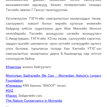
менежментийн зарчмууд, бизнес төлөвлөлтийн талаарх
Төслийн зөвлөх Г.Гансүх танилцууллаа.
Үргэлжлүүлэн ТХГН-ийн хамгаалалтын захиргаадын төсөв,
санхүүжилт, нэмэлт болон өөрийн орлогын өнөөгийн
байдалд хийсэн судалгааны дүнг Өнө Мөнхийн Монгол
хөтөлбөрийн Төслийн зохицуулах нэгжийн зохицуулагч
С.Амартүвшин, ТХГН-ийн ХЗ-ны төсөв, санхүүгийн хэрэглээ,
зардал-ашгийн шинжилгээ, орон нутгийн нэгжүүдийн орлого
олох боломж, туршлагын талаар Хан Хэнтийн УТХГ-ын
хамгаалалтын захиргааны дарга Б.Хашмаргад нар илтгэл
хэлэлцүүлж байна.
#Хамтран
зохион байгуулагч
Монголын Байгалийн Өв Сан - Mongolian Nature's Legacy
Foundation
#Германы
KfW банкны “BACCP” төсөл,
#GIZ
#Ханнс
Зайделийн сан,
The Nature Conservancy in Mongolia