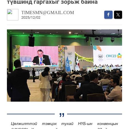
түвшинд гаргахыг зорьж байна
TIMESMN@GMAIL.COM
2025/12/02
Цөлжилттэй тэмцэх тухай НҮБ-ын конвенцын