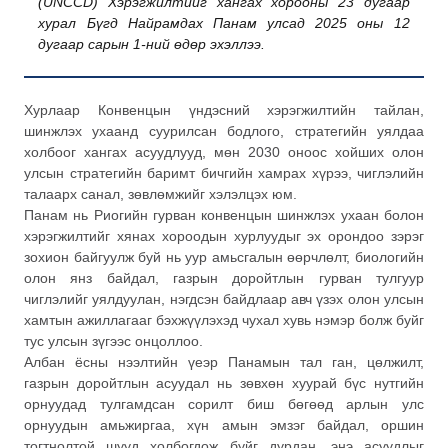
(UNCCD) Хэрэгжилтийг хангах хорооны 23 дугаар
хурал Бүгд Найрамдах Панам улсад 2025 оны 12
дугаар сарын 1-ний өдөр эхэллээ.
Хурлаар Конвенцын үндэсний хэрэгжилтийн тайлан,
шинжлэх ухаанд суурилсан бодлого, стратегийн уялдаа
холбоог хангах асуудлууд, мөн 2030 оноос хойших олон
улсын стратегийн баримт бичгийн хамрах хүрээ, чиглэлийн
талаарх санал, зөвлөмжийг хэлэлцэх юм.
Панам нь Риогийн гурван конвенцын шинжлэх ухаан болон
хэрэгжилтийг хянах хороодын хурлуудыг эх орондоо зэрэг
зохион байгуулж буй нь уур амьсгалын өөрчлөлт, биологийн
олон янз байдал, газрын доройтлын гурван тулгуур
чиглэлийг уялдуулан, нэгдсэн байдлаар авч үзэх олон улсын
хамтын ажиллагааг бэхжүүлэхэд чухал хувь нэмэр болж буйг
тус улсын зүгээс онцоллоо.
Албан ёсны нээлтийн үеэр Панамын тал ган, цөлжилт,
газрын доройтлын асуудал нь зөвхөн хуурай бүс нутгийн
орнуудад тулгамдсан сорилт биш бөгөөд арлын улс
орнуудын амьжиргаа, хүн амын эмзэг байдал, оршин
тогтнолтой шууд холбогдож буйг дурдан, энэ асуудлыг