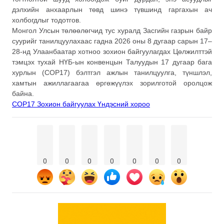
дэлхийн анхаарлын төвд шинэ түвшинд гаргахын ач
холбогдлыг тодотгов.
Монгол Улсын төлөөлөгчид тус хуралд Засгийн газрын байр
суурийг танилцуулахаас гадна 2026 оны 8 дугаар сарын 17–
28-нд Улаанбаатар хотноо зохион байгуулагдах Цөлжилттэй
тэмцэх тухай НҮБ-ын конвенцын Талуудын 17 дугаар бага
хурлын (COP17) бэлтгэл ажлын танилцуулга, түншлэл,
хамтын ажиллагаагаа өргөжүүлэх зорилготой оролцож
байна.
COP17 Зохион байгуулах Үндэсний хороо
0
0
0
0
0
0
0