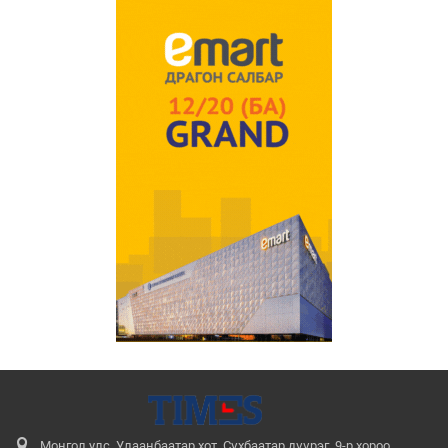
Монгол улс, Улаанбаатар хот, Сүхбаатар дүүрэг, 9-р хороо,