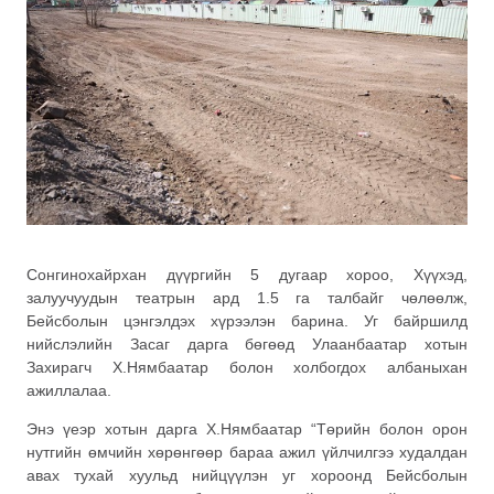
Сонгинохайрхан дүүргийн 5 дугаар хороо, Хүүхэд,
залуучуудын театрын ард 1.5 га талбайг чөлөөлж,
Бейсболын цэнгэлдэх хүрээлэн барина. Уг байршилд
нийслэлийн Засаг дарга бөгөөд Улаанбаатар хотын
Захирагч Х.Нямбаатар болон холбогдох албаныхан
ажиллалаа.
Энэ үеэр хотын дарга Х.Нямбаатар “Төрийн болон орон
нутгийн өмчийн хөрөнгөөр бараа ажил үйлчилгээ худалдан
авах тухай хуульд нийцүүлэн уг хороонд Бейсболын