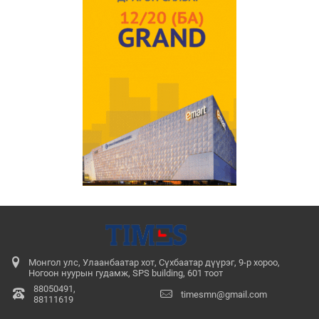
Монгол улс, Улаанбаатар хот, Сүхбаатар дүүрэг, 9-р хороо,
Ногоон нуурын гудамж, SPS building, 601 тоот
88050491,
timesmn@gmail.com
88111619