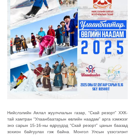
Нийслэлийн Аялал жуулчлалын газар, “Скай резорт” ХХК-
тай хамтран “Улаанбаатарын өвлийн наадам” арга хэмжээг
энэ сарын 15-16-ны өдрүүдэд “Скай резорт” цанын баазад
зохион байгуулах гэж байна. Монгол Улсын үзэсгэлэнт