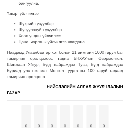
байгуулна.
Үзвэр, үйлчилгээ
Шүхрийн үзүүлбэр
Шувуулахуйн үзүүлбэр
Хоол ундны үйлчилгээ
Цана, чарганы үйлчилгээ явагдана.
Наадамд Улаанбаатар хот болон 21 аймгийн 1000 гаруй баг
тамирчин оролцохоос гадна БНХАУ-ын Өвөрмонгол,
Шинжаан Уйгур, Бүгд найрамдах Тува, Бүгд найрамдах
Буриад улс гэх мэт Монгол туургатны 100 гаруй гадаад
тамирчин оролцоно.
НИЙСЛЭЛИЙН АЯЛАЛ ЖУУЛЧЛАЛЫН
ГАЗАР
0
0
0
0
0
0
0