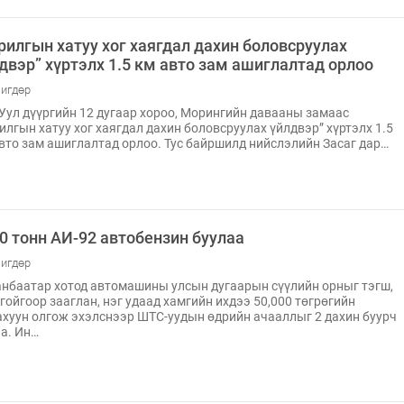
рилгын хатуу хог хаягдал дахин боловсруулах
двэр” хүртэлх 1.5 км авто зам ашиглалтад орлоо
игдөр
Уул дүүргийн 12 дугаар хороо, Морингийн давааны замаас
илгын хатуу хог хаягдал дахин боловсруулах үйлдвэр” хүртэлх 1.5
вто зам ашиглалтад орлоо. Тус байршилд нийслэлийн Засаг дар…
0 тонн АИ-92 автобензин буулаа
игдөр
нбаатар хотод автомашины улсын дугаарын сүүлийн орныг тэгш,
гойгоор зааглан, нэг удаад хамгийн ихдээ 50,000 төгрөгийн
хуун олгож эхэлснээр ШТС-уудын өдрийн ачааллыг 2 дахин буурч
а. Ин…