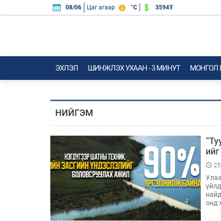
3594₮
08/06
Цаг агаар
°C
ЭХЛЭЛ
ШИНЖЛЭХ УХААН - 3 МИНУТ
МОНГОЛ
НИЙГЭМ
“Ту
ийг
25
Улаа
үйлд
найд
онд 