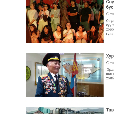
Сөү
бүс
20
Сөүл
сууг
хэрэ
гуд
Хур
20
Эрдэ
шиг 
холб
Тав