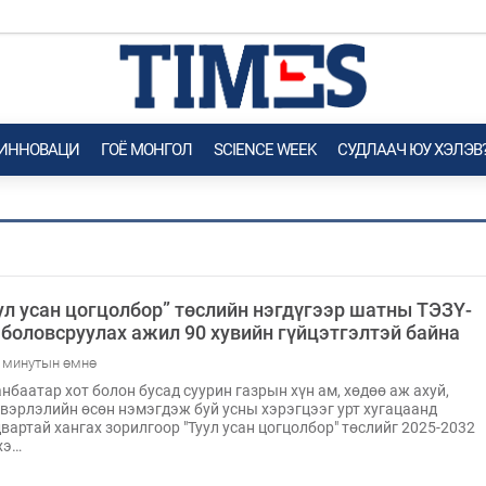
 ИННОВАЦИ
ГОЁ MОНГОЛ
SCIENCE WEEK
СУДЛААЧ ЮУ ХЭЛЭВ
ул усан цогцолбор” төслийн нэгдүгээр шатны ТЭЗҮ-
 боловсруулах ажил 90 хувийн гүйцэтгэлтэй байна
 минутын өмнө
нбаатар хот болон бусад суурин газрын хүн ам, хөдөө аж ахуй,
вэрлэлийн өсөн нэмэгдэж буй усны хэрэгцээг урт хугацаанд
вартай хангах зорилгоор "Туул усан цогцолбор" төслийг 2025-2032
хэ…