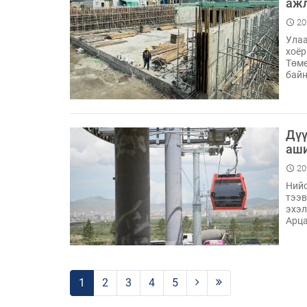
ажл
20
Улаа
хоёр
Төмө
байн
Дүү
аши
20
Нийс
тээв
эхэл
Арц
1
2
3
4
5