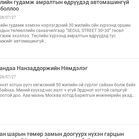
лийн гудамж амралтын өдрүүдэд автомашингүй
 боллоо
26/07/27
ийн гудамж хэмээн нэрлэгдсний 30 жилийн ойн хүрээнд оршин
чдын төлөөллийн санаачилгаар “SEOUL STREET 30•30” төсөл
гжиж эхэллээ. Төслийн хүрээнд амралтын өдрүүдэд тус
амжийг автомашингүй…
андаа Нанзаддоржийн Нямдэлэг
26/07/27
нэт хотын үүсч хөгжсөний 50 жилийн ой сүрлэг сайхан болж байх
байнаа. Миний хүүхэд нас яалт ч үгүй Эрдэнэт хоттой салшгүй
оотой доо. Аав маань Москва хотод Барилгын инженерийн акад…
ан шарын төмөр замын доогуурх нүхэн гарцын