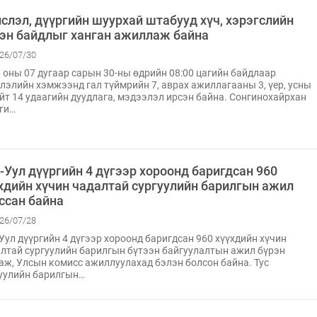
слэл, дүүргийн шуурхай штабууд хүч, хэрэгслийн
эн байдлыг ханган ажиллаж байна
26/07/30
 оны 07 дугаар сарын 30-ны өдрийн 08:00 цагийн байдлаар
лэлийн хэмжээнд гал түймрийн 7, аврах ажиллагааны 3, үер, усны
ийт 14 удаагийн дуудлага, мэдээлэл ирсэн байна. Сонгинохайрхан
ги…
-Уул дүүргийн 4 дүгээр хороонд баригдсан 960
хдийн хүчин чадалтай сургуулийн барилгын ажил
ссан байна
26/07/28
Уул дүүргийн 4 дүгээр хороонд баригдсан 960 хүүхдийн хүчин
лтай сургуулийн барилгын бүтээн байгуулалтын ажил бүрэн
аж, Улсын комисс ажиллуулахад бэлэн болсон байна. Тус
уулийн барилгын…