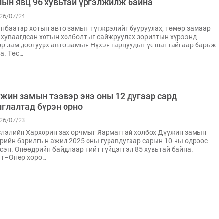
ын явц 96 хувьтай үргэлжилж байна
26/07/24
нбаатар хотын авто замын түгжрэлийг бууруулах, төмөр замаар
 хуваагдсан хотын холболтыг сайжруулах зорилтын хүрээнд
р зам доогуурх авто замын Нүхэн гарцуудыг үе шаттайгаар барьж
а. Төс…
жин замын тээвэр энэ оны 12 дугаар сард
глалтад бүрэн орно
26/07/23
лэлийн Хархорин зах орчмыг Яармагтай холбох Дүүжин замын
рийн барилгын ажил 2025 оны гуравдугаар сарын 10-ны өдрөөс
сэн. Өнөөдрийн байдлаар нийт гүйцэтгэл 85 хувьтай байна.
ат–Өнөр хоро…