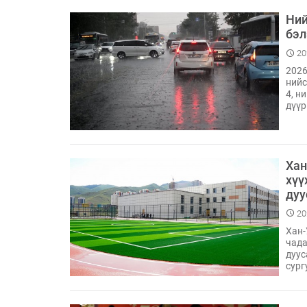
Ний
бэл
20
2026
нийс
4, н
дүүр
Хан
хүү
дуу
20
Хан-
чада
дуус
сург