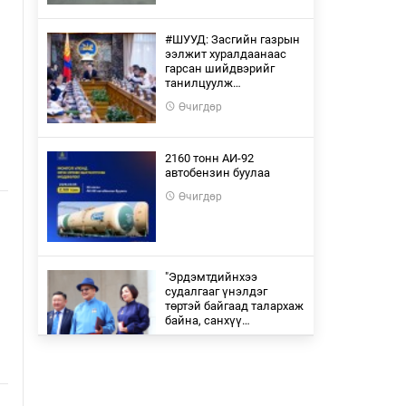
#ШУУД: Засгийн газрын
ээлжит хуралдаанаас
гарсан шийдвэрийг
танилцуулж…
Өчигдөр
2160 тонн АИ-92
автобензин буулаа
Өчигдөр
"Эрдэмтдийнхээ
судалгааг үнэлдэг
төртэй байгаад талархаж
байна, санхүү…
Өчигдөр
Үүсмэл ордыг