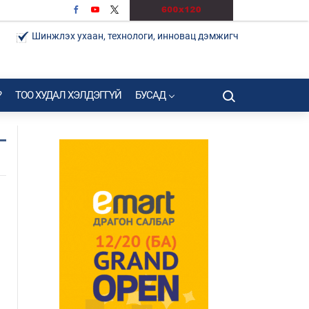
Шинжлэх ухаан, технологи, инновац дэмжигч
?
ТОО ХУДАЛ ХЭЛДЭГГҮЙ
БУСАД