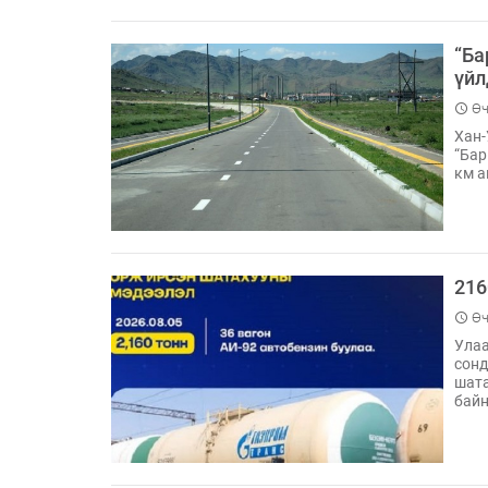
“Ба
үйл
Өч
Хан-
“Бар
км а
216
Өч
Улаа
сонд
шата
байн