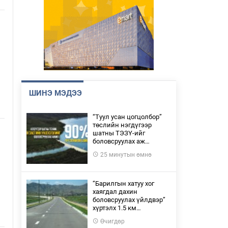
ШИНЭ МЭДЭЭ
“Туул усан цогцолбор”
төслийн нэгдүгээр
шатны ТЭЗҮ-ийг
боловсруулах аж…
25 минутын өмнө
“Барилгын хатуу хог
хаягдал дахин
боловсруулах үйлдвэр”
хүртэлх 1.5 км…
Өчигдөр