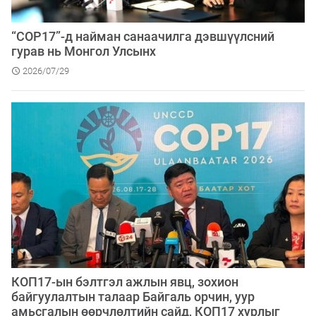
“СОР17”-д найман санаачилга дэвшүүлсний
гурав нь Монгол Улсынх
2026/07/29
КOП17-ын бэлтгэл ажлын явц, зохион
байгуулалтын талаар Байгаль орчин, уур
амьсгалын өөрчлөлтийн сайд, КOП17 хурлыг