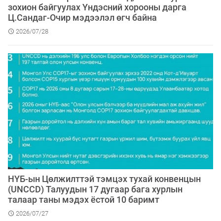
зохион байгуулах Үндэсний хорооны дарга
Ц.Сандаг-Очир мэдээлэл өгч байна
2026/07/28
НҮБ-ын Цөлжилттэй тэмцэх тухай конвенцын
(UNCCD) Талуудын 17 дугаар бага хурлын
талаар таны мэдэх ёстой 10 баримт
2026/07/27