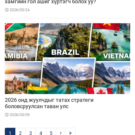
хамгийн гол ашиг хүртэгч болох уу?
2026/03/24
2026 онд жуулчдыг татах стратеги
боловсруулсан таван улс
2026/03/09
1
2
3
4
5