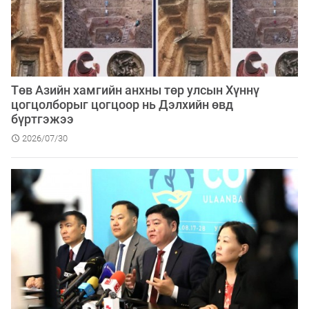
Төв Азийн хамгийн анхны төр улсын Хүннү
цогцолборыг цогцоор нь Дэлхийн өвд
бүртгэжээ
2026/07/30