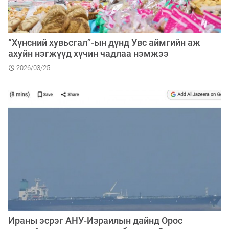
“Хүнсний хувьсгал”-ын дүнд Увс аймгийн аж
ахуйн нэгжүүд хүчин чадлаа нэмжээ
2026/03/25
Ираны эсрэг АНУ-Израилын дайнд Орос