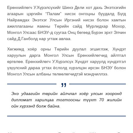
Ерөнхийлөгч У.Хүрэлсүхийг Шинэ Дели хот дахь Энэтхэгийн
агаарын цэргийн “Палам” нисэх онгоцны буудалд Бүгд
Найрамдах Энэтхэг Улсын Иргэний нисэх болон хамтын
ажиллагааны яамны Төрийн сайд Мурлидхар Мохор,
Монгол Улсаас БНЭУ-д суугаа Онц бөгөөд Бүрэн эрхт Элчин
сайд Д.Ганболд нар угтаж авлаа.
Хөгжимд хоёр орны Төрийн дуулал эгшиглэж, Хүндэт
харуулын дарга Монгол Улсын Ерөнхийлөгчид айлтгал
өргөлөө. Ерөнхийлөгч У.Хүрэлсүх Хүндэт харуулд хүндэтгэл
үзүүлсний дараа угтах ёслолд хүрэлцэн ирсэн БНЭУ болон
Монгол Улсын албаны төлөөлөгчидтэй мэндчиллээ.
Энэ удаагийн төрийн айлчлал хоёр улсын хооронд
дипломат харилцаа тогтоосны түүхт 70 жилийн
ойн хүрээнд болж байна.