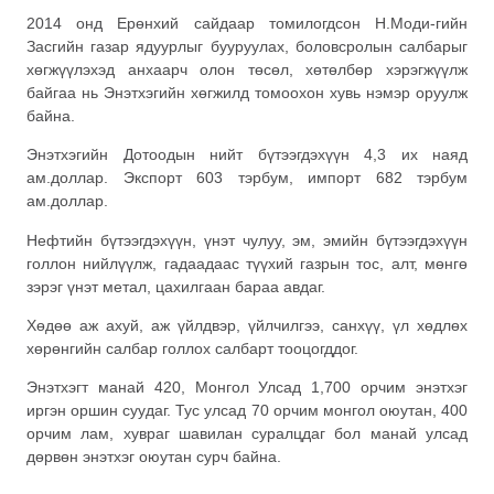
2014 онд Ерөнхий сайдаар томилогдсон Н.Моди-гийн
Засгийн газар ядуурлыг бууруулах, боловсролын салбарыг
хөгжүүлэхэд анхаарч олон төсөл, хөтөлбөр хэрэгжүүлж
байгаа нь Энэтхэгийн хөгжилд томоохон хувь нэмэр оруулж
байна.
Энэтхэгийн Дотоодын нийт бүтээгдэхүүн 4,3 их наяд
ам.доллар. Экспорт 603 тэрбум, импорт 682 тэрбум
ам.доллар.
Нефтийн бүтээгдэхүүн, үнэт чулуу, эм, эмийн бүтээгдэхүүн
голлон нийлүүлж, гадаадаас түүхий газрын тос, алт, мөнгө
зэрэг үнэт метал, цахилгаан бараа авдаг.
Хөдөө аж ахуй, аж үйлдвэр, үйлчилгээ, санхүү, үл хөдлөх
хөрөнгийн салбар голлох салбарт тооцогддог.
Энэтхэгт манай 420, Монгол Улсад 1,700 орчим энэтхэг
иргэн оршин суудаг. Тус улсад 70 орчим монгол оюутан, 400
орчим лам, хувраг шавилан суралцдаг бол манай улсад
дөрвөн энэтхэг оюутан сурч байна.