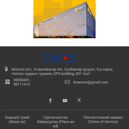
Монгол улс, Улаанбаатар хот, Сүхбаатар дүүрэг, 9-р хороо,
Ногоон нуурын гудамж, SPS building, 601 тоот
88050491,
timesmn@gmail.com
88111619
Бидний тухай
Сурталчилгаа
Үйлчилгээний нөхцөл
(About us)
байршуулах (Place an
(Terms of Service)
ad)