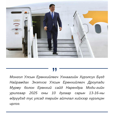
Монгол Улсын Ерөнхийлөгч Ухнаагийн Хүрэлсүх Бүгд
Найрамдах Энэтхэг Улсын Ерөнхийлөгч Дроупади
Мурму болон Ерөнхий сайд Нарендра Моди-гийн
урилгаар 2025 оны 10 дугаар сарын 13-16-ны
өдрүүдэд тус улсад төрийн айлчлал хийхээр хүрэлцэн
ирлээ.