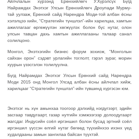
Айлчлалын хүрээнд Ерөнхийлөгч У.Хүрэлсүх Бүгд
Найрамдах Энэтхэг Улсын Ерөнхийлөгч Дроупади Мурму-
тай уулзаж, Ерөнхий сайд Нарендра Моди-той албан ёсны
хэлэлцээ хийн, “Стратегийн түншлэл”-ийн харилцаа, хамтын
ажиллагааг өргөжүүлэн хөгжүүлэх болон бүс нутаг, олон
улсын тавцан дахь хамтын ажиллагааны талаар санал
солилцоно.
Монгол, Энэтхэгийн бизнес форум зохиож, “Монголын
сайхан орон” сэдэвт урлагийн тоглолт, гэрэл зураг, морин
хуурын үзэсгэлэн толилуулна.
Бүгд Найрамдах Энэтхэг Улсын Ерөнхий сайд Нарендра
Моди 2015 онд Монгол Улсад албан ёсны айлчлал хийж,
харилцааг “Стратегийн түншлэл”-ийн түвшинд хүргэсэн юм.
Энэтхэг нь хүн амынхаа тоогоор дэлхийд нэгдүгээрт, эдийн
засгаар тавдугаарт, газар нутгийн хэмжээгээр долоодугаарт
жагсдаг. Индусийн соёл иргэншил болон бусад эртний соёл
иргэншил үүссэн өлгий нутаг бөгөөд түүхийнхээ ихэнх үед
худалдааны замын зангилаа байсан түүхтэй.