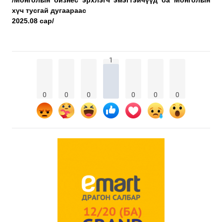
хүч тусгай дугаараас
2025.08 сар/
1
0
0
0
0
0
0