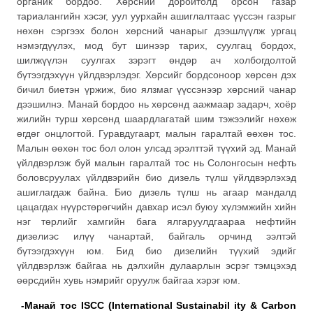
органик бордоо. Хөрсний доройтолд орсон газар
тариалангийн хэсэг, уул уурхайн ашиглалтаас үүссэн газрыг
нөхөн сэргээх болон хөрсний чанарыг дээшлүүлж ургац
нэмэгдүүлэх, мод бут шинээр тарих, суулгац бордох,
шилжүүлэн суулгах зэрэгт өндөр ач холбогдолтой
бүтээгдэхүүн үйлдвэрлэдэг. Хөрсийг бордсоноор хөрсөн дэх
бичил биетэн үржиж, био ялзмаг үүссэнээр хөрсний чанар
дээшилнэ. Манай бордоо нь хөрсөнд аажмаар задарч, хоёр
жилийн турш хөрсөнд шаардлагатай шим тэжээлийг нөхөж
өгдөг онцлогтой. Гуравдугаарт, малын гаралтай өөхөн тос.
Малын өөхөн тос бол олон улсад эрэлттэй түүхий эд. Манай
үйлдвэрлэж буй малын гаралтай тос нь Солонгосын нефть
боловсруулах үйлдвэрийн био дизель түлш үйлдвэрлэхэд
ашиглагдаж байна. Био дизель түлш нь агаар мандалд
цацагдах нүүрстөрөгчийн давхар исэл буюу хүлэмжийн хийн
нэг төрлийг хамгийн бага ялгаруулдгаараа нефтийн
дизелиэс илүү чанартай, байгаль орчинд ээлтэй
бүтээгдэхүүн юм. Бид био дизелийн түүхий эдийг
үйлдвэрлэж байгаа нь дэлхийн дулаарлын эсрэг тэмцэхэд
өөрсдийн хувь нэмрийг оруулж байгаа хэрэг юм.
-Манай тос ISCC (International Sustainabil ity & Carbon