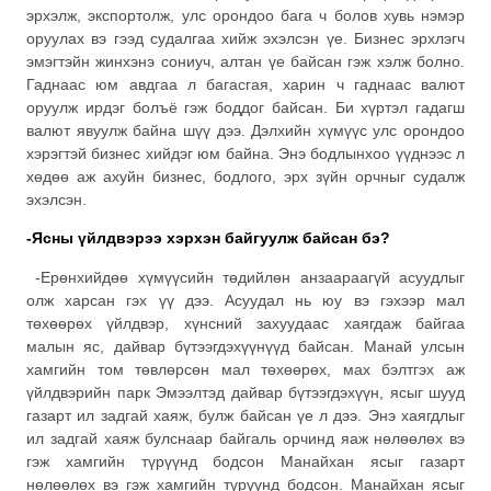
эрхэлж, экспортолж, улс орондоо бага ч болов хувь нэмэр
оруулах вэ гээд судалгаа хийж эхэлсэн үе. Бизнес эрхлэгч
эмэгтэйн жинхэнэ сониуч, алтан үе байсан гэж хэлж болно.
Гаднаас юм авдгаа л багасгая, харин ч гаднаас валют
оруулж ирдэг болъё гэж боддог байсан. Би хүртэл гадагш
валют явуулж байна шүү дээ. Дэлхийн хүмүүс улс орондоо
хэрэгтэй бизнес хийдэг юм байна. Энэ бодлынхоо үүднээс л
хөдөө аж ахуйн бизнес, бодлого, эрх зүйн орчныг судалж
эхэлсэн.
-Ясны үйлдвэрээ хэрхэн байгуулж байсан бэ?
-Ерөнхийдөө хүмүүсийн төдийлөн анзаараагүй асуудлыг
олж харсан гэх үү дээ. Асуудал нь юу вэ гэхээр мал
төхөөрөх үйлдвэр, хүнсний захуудаас хаягдаж байгаа
малын яс, дайвар бүтээгдэхүүнүүд байсан. Манай улсын
хамгийн том төвлөрсөн мал төхөөрөх, мах бэлтгэх аж
үйлдвэрийн парк Эмээлтэд дайвар бүтээгдэхүүн, ясыг шууд
газарт ил задгай хаяж, булж байсан үе л дээ. Энэ хаягдлыг
ил задгай хаяж булснаар байгаль орчинд яаж нөлөөлөх вэ
гэж хамгийн түрүүнд бодсон Манайхан ясыг газарт
нөлөөлөх вэ гэж хамгийн түрүүнд бодсон. Манайхан ясыг