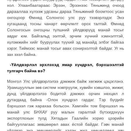
хол. Улаанбаатараас Эрээн, Эрээнээс Тяньжинд очоод
дарааллаа хүлээж удсаны дараа Тяньжиний боомтоос усан
онгоцоор Өмнөд Солонгос улс руу тээвэрлэдэг. Энэ
хугацаанд тосны чанарт өөрчлөлт орох талтай. Өмнөд
Солонгосын онгоцны түлшний үйлдвэрүүд манай тосыг
авдаг юм. Байгальд ээлтэй, эрчим хүчний хэмнэлттэй,
хүлэмжийн хийг бууруулах түүхий эд манайд элбэг байгаа
хэрэг. Тиймээс манай тосыг авах сонирхолтой байдаг. Уг нь
зах зээл байна.
-Үйлдвэрлэл эрхлэхэд ямар хүндрэл, бэрхшээлтэй
тулгарч байна вэ?
Монгол Улс үйлдвэрлэлээ дэмжиж байж хөгжиж цэцэглэнэ.
Урамшууллын зөв систем нэвтрүүлж, хувийн хэвшлээ, жижиг,
дунд үйлдвэрлэлээ бодитой дэмжих орчин нөхцөл л
дутагдаад байна -Олон хүндрэл гардаг. Тэр бүгдийг
бэрхшээл гэж харахаа больсон. Хамгийн том бэрхшээл нь
манай улс БНХАУ руу малын гаралтай бүтээгдэхүүн
экспортлохын тулд Хятадын Гаалийн хорио цээрийн
байгууллагаас зөвшөөрөл авах ёстой байдаг. Гэвч манай
үйлдвэр энэ зөвшөөрлийг хэдэн жил хөөцөлдөөд авч