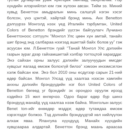
хүндийн илэрхийлэл юм гэж хүлээн авсан. Тийм ээ. Миний
хувьд Бенеттон амьдралын минь салшгүй нэгэн хэсэг
болсон, үнэ цэнтэй, хайртай брэнд минь. Анх Benetton
дэлгүүрээ Монголд нээх үед Италийн тэрбумтан, United
Сolors of Вenetton брэндийг үүсгэн байгуулагч Лучиано
Бенеттоноос сэтгүүлч “Монгол Улс цөөн хүн амтай, танайх
шиг брэнд энд салбараа нээгээд ашигтай байх болов уу” гэж
асуусан юм. Л.Бенеттон гуай “Танай Монгол Улс дэлхийн
газрын зураг дээр гайхамшигтай хэлбэр тогтоцтой харагддаг.
Энэ сайхан орны залуус дэлхийн залуучуудын өмсдөг
хувцсыг яагаад өмсөж болохгүй билээ” хэмээн инээмсэглэн
хэлж байсан юм. Энэ бол 2010 оны есдүгээр сарын 21-ний
өдөр байсан. Монгол Улсад үүд хаалгаа нээсэн хамгийн
анхны дэлхийн брэндүүдийн нэг бол United Colors of
Benetton бөгөөд уг брэндийг эх орондоо оруулж ирээд
хэдийнэ 15 жил өнгөрчээ. Одоо бараг өдөр бүр шинэ
брэндүүд манайд үүд хаалгаа нээж байна. Монголын залуус
Benet ton-ийг өнөөдөр мэддэг, өдөр тутамдаа өмсөж
хэрэглэдэг болжээ. Тэд дэлхийн брэндүүдтэй хөл нийлүүлэн
алхаж яваа. Ялангуяа хүүхдүүд. Манайх хүүхдийн
хувцсаараа алдартай. Бенеттон брэнд маань араасаа