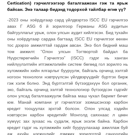
Certication) гэрчилгээгээр баталгаажсан гэж та ярьж
байсан. Энэ талаар бидэнд тодорхой тайлбар өгнө үү?
-2023 оны хоёрдугаар сард үйлдвэртээ ISCC EU гэрчилгээ
авах Г ASG б й зорилгоор Германы ASG аудитын
байгууллагыг урьж, олон улсын аудит хийлгэсэн. Бид тухайн
оны хоёрдугаар сардаа багтаад ISCC EU гэрчилгээг өөхөн
тос дээрээ амжилттай гардаж авсан. Энэ бол бидний маш
том амжилт. “Олон улсын Тогтвортой байдал ба
Нүүрстөрөгчийн Гэрчилгээ” (ISCC) гэдэг нь ханган
нийлүүлэлтийн итгэмжлэлийн систем бөгөөд гол зорилго нь
хүлэмжийн хийн ялгарлыг бууруулж, байгаль орчинд ээлтэй
ногоон технологи нэвтрүүлсэн үйлдвэрүүдийг бүртгэх бирж
гэж хэлж болно. Энд бүртгэлтэй бүтээгдэхүүн бол органик,
эко, байгаль орчинд ээлтэй технологиор бүтээгдсэн гэдгийг
олон улсад баталгаажуулж байгаа маш чухал баримт бичиг
юм. Манай компани уг гэрчилгээг эзэмшсэнээр карбон
кредит тооцуулах эрхтэй болсон. Олон улсад хэдийн
нэвтэрсэн карбон кредитийг Монголд саяхнаас л цөөн
хүмүүс зах зухаас нь судалж, ярьж эхэлж байна. Карбон
кредит гэдэг нь хүлэмжийн хийг бууруулахаар ажиллаж буй
аж ахуйн нэгжүүдийг дэмжих зорилготой санхүүгийн