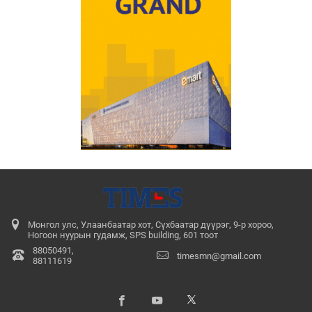
Монгол улс, Улаанбаатар хот, Сүхбаатар дүүрэг, 9-р хороо,
Ногоон нуурын гудамж, SPS building, 601 тоот
88050491,
timesmn@gmail.com
88111619