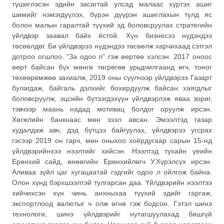
түшиглэсэн эдийн засагтай улсад малаас хүртэх ашиг
шимийг нэмэгдүүлэх, бүрэн дүүрэн ашиглахын тулд яс
болон малын гаралтай түүхий эд боловсруулах стратегийн
үйлдвэр заавал байх ёстой. Хүн бизнесээ нүдэндээ
төсөөлдөг. Би үйлдвэрээ нүдэндээ төсөөлж харчихаад сэтгэл
дотроо огшлоо. “За одоо л” гэж өөртөө хэлсэн. 2017 оноос
өөрт байсан бүх мөнгө төгрөгөө урьдчилгаанд өгч, тоног
төхөөрөмжөө захиалж, 2019 оны сүүлчээр үйлдвэрээ Газарт
булагдаж, байгаль дэлхийг бохирдуулж байсан хаягдлыг
боловсруулж, эцсийн бүтээгдэхүүн үйлдвэрлэж яваа зориг,
тэвчээр маань надад мотивац болдог оруулж ирсэн.
Хөгжлийн банкнаас мөн зээл авсан. Эмээлтэд газар
худалдаж авч, дэд бүтцээ байгуулах, үйлдвэрээ угсрах
гэсээр 2019 он гарч, мөн оныхоо хоёрдугаар сарын 15-нд
үйлдвэрийнхээ нээлтийг хийсэн. Нээлтэд тухайн үеийн
Ерөнхий сайд, өнөөгийн Ерөнхийлөгч У.Хүрэлсүх ирсэн.
Аливаа зүйл цаг хугацаатай гэдгийг одоо л ойлгож байна.
Олон хүнд бэрхшээлтэй тулгарсан даа. Үйлдвэрийн нээлтээ
хийчихсэн хүн чинь анхныхаа түүхий эдийг гаргаж,
экспортлоод валютыг ч олж өгнө гэж бодсон. Гэтэл шинэ
технологи, шинэ үйлдвэрийг нутагшуулахад бишгүй