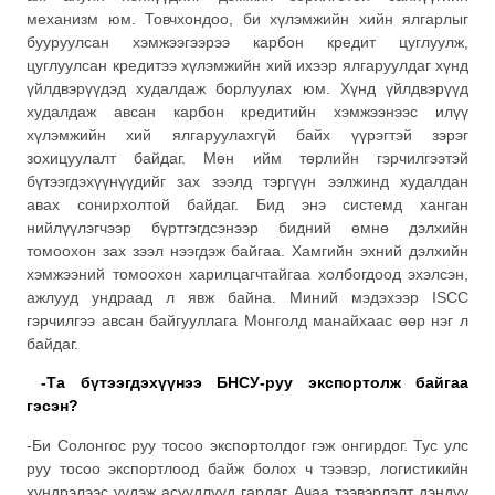
механизм юм. Товчхондоо, би хүлэмжийн хийн ялгарлыг
бууруулсан хэмжээгээрээ карбон кредит цуглуулж,
цуглуулсан кредитээ хүлэмжийн хий ихээр ялгаруулдаг хүнд
үйлдвэрүүдэд худалдаж борлуулах юм. Хүнд үйлдвэрүүд
худалдаж авсан карбон кредитийн хэмжээнээс илүү
хүлэмжийн хий ялгаруулахгүй байх үүрэгтэй зэрэг
зохицуулалт байдаг. Мөн ийм төрлийн гэрчилгээтэй
бүтээгдэхүүнүүдийг зах зээлд тэргүүн ээлжинд худалдан
авах сонирхолтой байдаг. Бид энэ системд ханган
нийлүүлэгчээр бүртгэгдсэнээр бидний өмнө дэлхийн
томоохон зах зээл нээгдэж байгаа. Хамгийн эхний дэлхийн
хэмжээний томоохон харилцагчтайгаа холбогдоод эхэлсэн,
ажлууд ундраад л явж байна. Миний мэдэхээр ISCC
гэрчилгээ авсан байгууллага Монголд манайхаас өөр нэг л
байдаг.
-Та бүтээгдэхүүнээ БНСУ-руу экспортолж байгаа
гэсэн?
-Би Солонгос руу тосоо экспортолдог гэж онгирдог. Тус улс
руу тосоо экспортлоод байж болох ч тээвэр, логистикийн
хүндрэлээс үүдэж асуудлууд гардаг. Ачаа тээвэрлэлт дэндүү