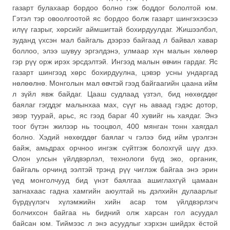
газарт булахаар бордоо болно гэж боддог бололтой юм.
Гэтэл тэр овоолгоотой яс бордоо болж газарт шингэхээсээ
илүү газрыг, хөрсийг аймшигтай бохирдуулдаг. Жишээлбэл,
зуданд үхсэн мал байгаль дээрээ байгаад л байвал хавар
боллоо, элээ шувуу эргэлдэнэ, улмаар хүн малын хөлөөр
гэр рүү орж ирэх эрсдэлтэй. Ингээд малын өвчин гардаг. Яс
газарт шингээд хөрс бохирдуулна, цэвэр усны ундаргад
нөлөөлнө. Монголын мал өвчтэй гээд байгаагийн цаана ийм
л зүйл явж байдаг. Цааш судлаад үзтэл, бид нөхөгддөг
баялаг гэгддэг малынхаа мах, сүүг нь аваад гэдэс дотор,
эвэр туурай, арьс, яс гээд бараг 40 хувийг нь хаядаг. Энэ
тоог бүтэн жилээр нь тооцвол, 400 мянган тонн хаягдал
болно. Хэдий нөхөгддөг баялаг ч гэлээ бид ийм үрэлгэн
байж, амьдрах орчноо ингэж сүйтгэж болохгүй шүү дээ.
Олон улсын үйлдвэрлэл, технологи бүгд эко, органик,
байгаль орчинд ээлтэй трэнд рүү чиглэж байгаа энэ эрин
үед монголчууд бид үнэт баялгаа ашиглахгүй цамаан
загнахаас гадна хамгийн аюултай нь дэлхийн дулаарлыг
бүрдүүлэгч хүлэмжийн хийн асар том үйлдвэрлэгч
болчихсон байгаа нь бидний олж харсан гол асуудал
байсан юм. Тиймээс л энэ асуудлыг хэрхэн шийдэх ёстой