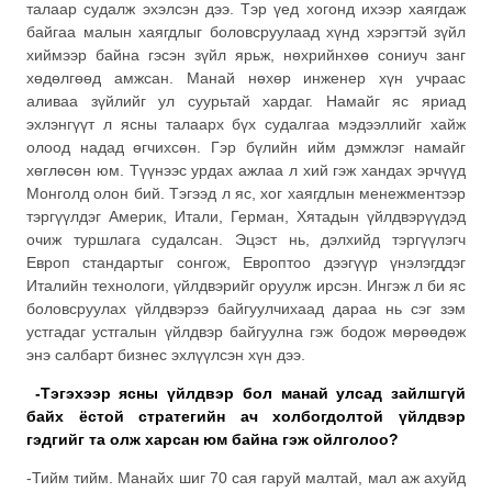
талаар судалж эхэлсэн дээ. Тэр үед хогонд ихээр хаягдаж
байгаа малын хаягдлыг боловсруулаад хүнд хэрэгтэй зүйл
хиймээр байна гэсэн зүйл ярьж, нөхрийнхөө сониуч занг
хөдөлгөөд амжсан. Манай нөхөр инженер хүн учраас
аливаа зүйлийг ул суурьтай хардаг. Намайг яс яриад
эхлэнгүүт л ясны талаарх бүх судалгаа мэдээллийг хайж
олоод надад өгчихсөн. Гэр бүлийн ийм дэмжлэг намайг
хөглөсөн юм. Түүнээс урдах ажлаа л хий гэж хандах эрчүүд
Монголд олон бий. Тэгээд л яс, хог хаягдлын менежментээр
тэргүүлдэг Америк, Итали, Герман, Хятадын үйлдвэрүүдэд
очиж туршлага судалсан. Эцэст нь, дэлхийд тэргүүлэгч
Европ стандартыг сонгож, Европтоо дээгүүр үнэлэгддэг
Италийн технологи, үйлдвэрийг оруулж ирсэн. Ингэж л би яс
боловсруулах үйлдвэрээ байгуулчихаад дараа нь сэг зэм
устгадаг устгалын үйлдвэр байгуулна гэж бодож мөрөөдөж
энэ салбарт бизнес эхлүүлсэн хүн дээ.
-Тэгэхээр ясны үйлдвэр бол манай улсад зайлшгүй
байх ёстой стратегийн ач холбогдолтой үйлдвэр
гэдгийг та олж харсан юм байна гэж ойлголоо?
-Тийм тийм. Манайх шиг 70 сая гаруй малтай, мал аж ахуйд