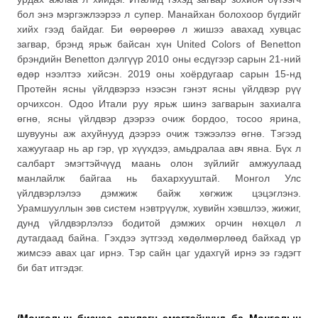
бол энэ мэргэжлээрээ л супер. Манайхан болохоор бүгдийг
хийх гээд байдаг. Би өөрөөрөө л жишээ авахад хувцас
загвар, брэнд ярьж байсан хүн United Сolors of Вenetton
брэндийн Benetton дэлгүүр 2010 оны есдүгээр сарын 21-ний
өдөр нээлтээ хийсэн. 2019 оны хоёрдугаар сарын 15-нд
Протейн ясны үйлдвэрээ нээсэн гэнэт ясны үйлдвэр рүү
орчихсон. Одоо Итали руу ярьж шинэ загварын захиалга
өгнө, ясны үйлдвэр дээрээ очиж бордоо, тосоо ярина,
шувууны аж ахуйнууд дээрээ очиж тэжээлээ өгнө. Тэгээд
хажуугаар нь ар гэр, үр хүүхдээ, амьдралаа авч явна. Бүх л
салбарт эмэгтэйчүүд маань олон зүйлийг амжуулаад
манлайлж байгаа нь бахархууштай. Монгол Улс
үйлдвэрлэлээ дэмжиж байж хөгжиж цэцэглэнэ.
Урамшууллын зөв систем нэвтрүүлж, хувийн хэвшлээ, жижиг,
дунд үйлдвэрлэлээ бодитой дэмжих орчин нөхцөл л
дутагдаад байна. Гэхдээ зүтгээд хөдөлмөрлөөд байхад үр
жимсээ авах цаг ирнэ. Тэр сайн цаг удахгүй ирнэ ээ гэдэгт
би бат итгэдэг.
/Монголын бизнес эрхлэгч эмэгтэйчүүд ба Монголын