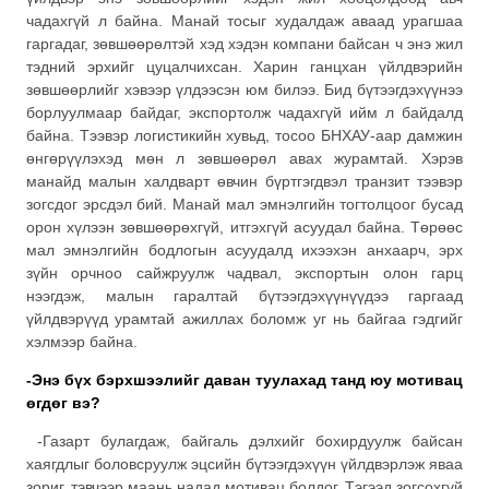
чадахгүй л байна. Манай тосыг худалдаж аваад урагшаа
гаргадаг, зөвшөөрөлтэй хэд хэдэн компани байсан ч энэ жил
тэдний эрхийг цуцалчихсан. Харин ганцхан үйлдвэрийн
зөвшөөрлийг хэвээр үлдээсэн юм билээ. Бид бүтээгдэхүүнээ
борлуулмаар байдаг, экспортолж чадахгүй ийм л байдалд
байна. Тээвэр логистикийн хувьд, тосоо БНХАУ-аар дамжин
өнгөрүүлэхэд мөн л зөвшөөрөл авах журамтай. Хэрэв
манайд малын халдварт өвчин бүртгэгдвэл транзит тээвэр
зогсдог эрсдэл бий. Манай мал эмнэлгийн тогтолцоог бусад
орон хүлээн зөвшөөрөхгүй, итгэхгүй асуудал байна. Төрөөс
мал эмнэлгийн бодлогын асуудалд ихээхэн анхаарч, эрх
зүйн орчноо сайжруулж чадвал, экспортын олон гарц
нээгдэж, малын гаралтай бүтээгдэхүүнүүдээ гаргаад
үйлдвэрүүд урамтай ажиллах боломж уг нь байгаа гэдгийг
хэлмээр байна.
-Энэ бүх бэрхшээлийг даван туулахад танд юу мотивац
өгдөг вэ?
-Газарт булагдаж, байгаль дэлхийг бохирдуулж байсан
хаягдлыг боловсруулж эцсийн бүтээгдэхүүн үйлдвэрлэж яваа
зориг, тэвчээр маань надад мотивац болдог. Тэгээд зогсохгүй