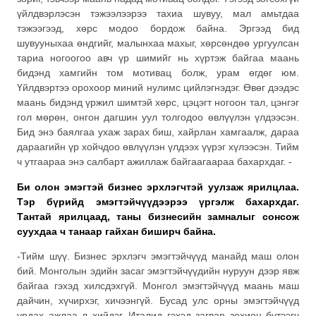
үйлдвэрлэсэн тэжээлээрээ тахиа шувуу, мал амьтдаа
тэжээгээд, хөрс модоо бордож байна. Эргээд бид
шувууныхаа өндгийг, малынхаа махыг, хөрсөндөө ургуулсан
тариа ногоогоо авч үр шимийг нь хүртэж байгаа маань
бидэнд хамгийн том мотивац болж, урам өгдөг юм.
Үйлдвэртээ орохоор миний нулимс цийлэгнэдэг. Өвөг дээдэс
маань бидэнд үржил шимтэй хөрс, цэцэгт ногоон тал, цэнгэг
гол мөрөн, онгон дагшин уул толгодоо өвлүүлэн үлдээсэн.
Бид энэ баялгаа ухаж зарах биш, хайрлан хамгаалж, дараа
дараагийн үр хойчдоо өвлүүлэн үлдээх үүрэг хүлээсэн. Тийм
ч утгаараа энэ салбарт ажиллаж байгаагаараа бахархдаг. -
Би олон эмэгтэй бизнес эрхлэгчтэй уулзаж ярилцлаа.
Тэр бүрийд эмэгтэйчүүдээрээ үргэлж бахархдаг.
Тантай ярилцаад, таны бизнесийн замналыг сонсож
суухдаа ч танаар гайхан биширч байна.
-Тийм шүү. Бизнес эрхлэгч эмэгтэйчүүд манайд маш олон
бий. Монголын эдийн засаг эмэгтэйчүүдийн нуруун дээр явж
байгаа гэхэд хилсдэхгүй. Монгол эмэгтэйчүүд маань маш
дайчин, хүчирхэг, хичээнгүй. Бусад улс орны эмэгтэйчүүд
урдах ажлаа л хийдэг. Италид гэхэд загвар зохион бүтээгч