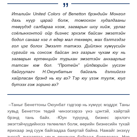
Италийн United Colors of Benetton брэндийн Монгол
дахь нүүр царай болж, томоохон худалдааны
төвүүдэд салбараа нээж, загварын шоу хийж, урлаг
соёлынхонтой ойр бизнес эрхэлж байсан эмэгтэйн
бодол санааг нэг л өдөр мал төхөөрч, мах бэлтгэдэг
гол цэг болох Эмээлт татжээ. Дийлэнх хүмүүсийн
сургийг нь сонсож байсан энэ газрын чухам юу нь
загварын ертөнцийн турьхан эмэгтэйн анхаарлыг
татсан юм бол. “Протейн” үйлдвэрийн үүсгэн
байгуулагч Н.Оюунбатын байгаль дэлхийгээ
хайрласан брэнд нь юу вэ? Тэр юу үзэж туулж, юуг
бүтээх гэж зорино вэ?
–Таныг Бенеттоны Оюунбат гэдгээр нь хүмүүс мэддэг. Таны
хувьд Бенеттон төдий чинээгээрээ үнэ цэнтэй, хайртай
брэнд тань байх. -Юун түрүүнд, бизнес эрхлэгч
эмэгтэйчүүдийнхээ төлөөлөл болж, өөрийн бизнесийн тухай
ярихаар энд сууж байгаадаа баяртай байна. Намайг энэхүү
тусгай дугаартаа урьж ярилцаж байгаад баярлалаа. Нэр