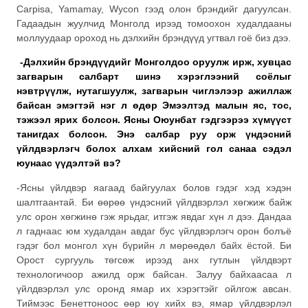
Carpisa, Yamamay, Wycon гээд олон брэндийг дагуулсан.
Гадаадын жуулчид Монголд ирээд томоохон худалдааны
моллуудаар ороход нь дэлхийн брэндүүд угтвал гоё биз дээ.
-Дэлхийн брэндүүдийг Монголдоо оруулж ирж, хувцас
загварын салбарт шинэ хэрэглээний соёлыг
нэвтрүүлж, нутагшуулж, загварын чиглэлээр ажиллаж
байсан эмэгтэй нэг л өдөр Эмээлтэд малын яс, тос,
тэжээл ярих болсон. Ясны Оюунбат гэдгээрээ хүмүүст
танигдах болсон. Энэ салбар руу орж үндэсний
үйлдвэрлэгч болох алхам хийсний гол санаа сэдэл
юунаас үүдэлтэй вэ?
-Ясны үйлдвэр яагаад байгуулах болов гэдэг хэд хэдэн
шалтгаантай. Би өөрөө үндэсний үйлдвэрлэл хөгжиж байж
улс орон хөгжинө гэж ярьдаг, итгэж явдаг хүн л дээ. Дандаа
л гаднаас юм худалдан авдаг бус үйлдвэрлэгч орон болъё
гэдэг бол монгол хүн бүрийн л мөрөөдөл байх ёстой. Би
Орост сургууль төгсөж ирээд анх гутлын үйлдвэрт
технологичоор ажилд орж байсан. Залуу байхаасаа л
үйлдвэрлэл улс оронд ямар их хэрэгтэйг ойлгож авсан.
Тиймээс Бенеттоноос өөр юу хийх вэ, ямар үйлдвэрлэл