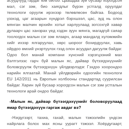
асуудлууд гардаг юм билээ. Цаашдаа зүй бусаар хорогдсон
мал, сэг зэм, био хаягдлыг бүрэн устгалд оруулдаг
технологи оруулж ирэхээр төлөвлөсөн байгаа. Бодоод
үзэхэд, цаг агаарын хүндрэл бэрхшээл, цас, зуд нь олон
мянган малчин өрхийн хотыг харлуулаад зогсохгүй хавар
дулаарч цас ханзрах үед хэдэн зуун мянга, магадгүй саяар
тоологдох малын сэг зэм ялзарч, агаар мандалд хүлэмжийн
хийг ихээр ялгаруулах, хөрс шороог бохирдуулах, хавь
ойрдоо өмхий үнэртүүлэх гээд олон асуудал дагуулж байдаг.
Одоо бол манай компани хүнсний хэрэгцээний мах
бэлтгэлээс гарч буй малын яс, дайвар бүтээгдэхүүнийг
боловсруулж бүтээгдэхүүн үйлдвэрлэдэг. Гэхдээ хоорондоо
нарийн ялгаатай. Манай үйлдвэрийн одоогийн технологи
EU 142/2011 нь Европын холбооны стандартад суурилсан
байдаг. Харин зүй бусаар хорогдсон малын сэг зэм устгалын
технологи арай ондоо байдаг.
-Малын яс, дайвар бүтээгдэхүүнийг боловсруулаад
ямар бүтээгдэхүүн гаргаж авдаг вэ?
-Нэгдүгээрт, тахиа, гахай, малын тэжээлийн үндсэн
найрлага болох мах ясны уурагт тэжээл. Хоёрдугаарт,