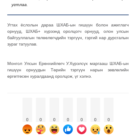
угтлаа.
Угтах ёслолын дараа ШХАБ-ын гишүүн болон ажиглагч
орнууд, ШХАБ+ хүрээнд оролцогч орнууд, олон улсын
байгууллагын төлөөлөгчдийн тэргүүн, гэргий нар дурсгалын
зураг татуулав.
Монгол Улсын Ерөнхийлөгч У.Хүрэлсүх маргааш ШХАБ-ын
гишүүн орнуудын Төрийн тэргүүн нарын зөвлөлийн
өргөтгөсөн хуралдаанд оролцож, үг хэлнэ.
0
0
0
0
0
0
0