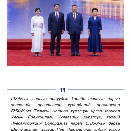
ШХАБ-ын гишүүн орнуудын Төрийн тэргүүн нарын
зөвлөлийн өргөтгөсөн хуралдаанд оролцохоор
БНХАУ-ын Тяньжин хотноо хүрэлцэн ирсэн Монгол
Улсын Ерөнхийлөгч Ухнаагийн Хүрэлсүх, гэргий
Лувсандоржийн Болорцэцэг нарыг БНХАУ-ын дарга
Ши Жиньпин, гэргий Пөн Лиюань нар албан ёсоор