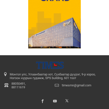
Монгол улс, Улаанбаатар хот, Сүхбаатар дүүрэг, 9-р хороо,
Ногоон нуурын гудамж, SPS building, 601 тоот
88050491,
timesmn@gmail.com
88111619