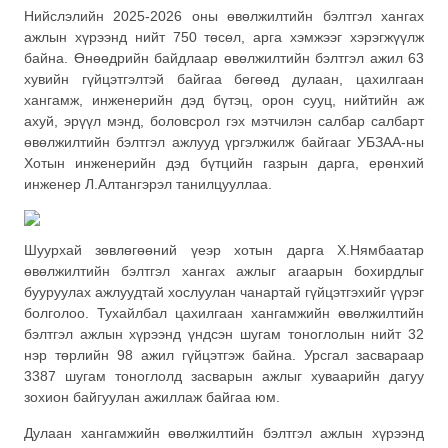
Нийслэлийн 2025-2026 оны өвөлжилтийн бэлтгэл хангах
ажлын хүрээнд нийт 750 төсөл, арга хэмжээг хэрэгжүүлж
байна. Өнөөдрийн байдлаар өвөлжилтийн бэлтгэл ажил 63
хувийн гүйцэтгэлтэй байгаа бөгөөд дулаан, цахилгаан
хангамж, инженерийн дэд бүтэц, орон сууц, нийтийн аж
ахуй, эрүүл мэнд, боловсрол гэх мэтчилэн салбар салбарт
өвөлжилтийн бэлтгэл ажлууд үргэлжилж байгааг УБЗАА-ны
Хотын инженерийн дэд бүтцийн газрын дарга, ерөнхий
инженер Л.Алтангэрэл танилцууллаа.
Шуурхай зөвлөгөөний үеэр хотын дарга Х.Нямбаатар
өвөлжилтийн бэлтгэл хангах ажлыг агаарын бохирдлыг
бууруулах ажлуудтай хослуулан чанартай гүйцэтгэхийг үүрэг
болголоо. Тухайлбал цахилгаан хангамжийн өвөлжилтийн
бэлтгэл ажлын хүрээнд үндсэн шугам тоноглолын нийт 32
нэр төрлийн 98 ажил гүйцэтгэж байна. Урсгал засвараар
3387 шугам тоноглолд засварын ажлыг хуваарийн дагуу
зохион байгуулан ажиллаж байгаа юм.
Дулаан хангамжийн өвөлжилтийн бэлтгэл ажлын хүрээнд