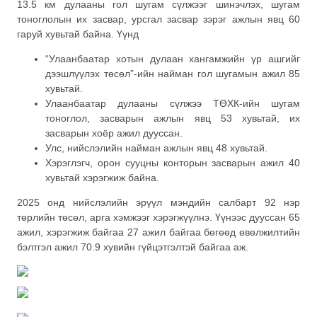
13.5 км дулааны гол шугам сүлжээг шинэчлэх, шугам
тоноглолын их засвар, урсгал засвар зэрэг ажлын явц 60
гаруй хувьтай байна. Үүнд
“Улаанбаатар хотын дулаан хангамжийн үр ашгийг
дээшлүүлэх төсөл”-ийн найман гол шугамын ажил 85
хувьтай.
Улаанбаатар дулааны сүлжээ ТӨХК-ийн шугам
тоноглол, засварын ажлын явц 53 хувьтай, их
засварын хоёр ажил дууссан.
Улс, нийслэлийн найман ажлын явц 48 хувьтай.
Хэрэглэгч, орон сууцны конторын засварын ажил 40
хувьтай хэрэгжиж байна.
2025 онд нийслэлийн эрүүл мэндийн салбарт 92 нэр
төрлийн төсөл, арга хэмжээг хэрэгжүүлнэ. Үүнээс дууссан 65
ажил, хэрэгжиж байгаа 27 ажил байгаа бөгөөд өвөлжилтийн
бэлтгэл ажил 70.9 хувийн гүйцэтгэлтэй байгаа аж.