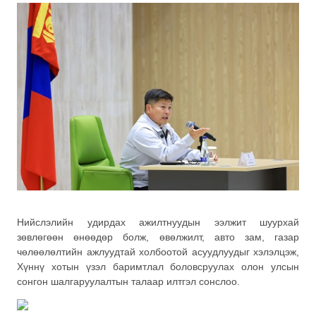
Нийслэлийн удирдах ажилтнуудын ээлжит шуурхай
зөвлөгөөн өнөөдөр болж, өвөлжилт, авто зам, газар
чөлөөлөлтийн ажлуудтай холбоотой асуудлуудыг хэлэлцэж,
Хүннү хотын үзэл баримтлал боловсруулах олон улсын
сонгон шалгаруулалтын талаар илтгэл сонслоо.