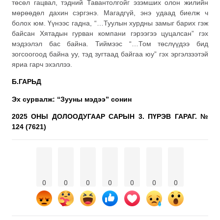
төсөл гацвал, тэдний Тавантолгойг эзэмших олон жилийн
мөрөөдөл дахин сэргэнэ. Магадгүй, энэ удаад биелж ч
болох юм. Үүнээс гадна, “…Туулын хурдны замыг барих гэж
байсан Хятадын гурван компани гэрээгээ цуцалсан” гэх
мэдээлэл бас байна. Тиймээс “…Том төслүүдээ бид
зогсоогоод байна уу, тэд зугтаад байгаа юу” гэх эргэлзээтэй
яриа гарч эхэллээ.
Б.ГАРЬД
Эх сурвалж: “Зууны мэдээ” сонин
2025 ОНЫ ДОЛООДУГААР САРЫН 3. ПҮРЭВ ГАРАГ. №
124 (7621)
0
0
0
0
0
0
0