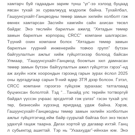
хамтарч буй гадаадын зарим түнш “үг”-ээ хэлээд буцаад
явсан тухай эх сурвалжууд мэдээлж байна. Тухайлбал,
Гашуунсухайт-Ганцмодны төмөр замын хилийн холболт гэж
өмнөх хамтарсан Засгийн хамгийн сайн ахисан төсөл
байдаг. Энэ төслийн барилгын ажилд “Хятадын төмөр
замын барилгын корпорац CRCC” компани шалгарсан.
Түүний охин компани болох “Хятадын төмөр замын
барилгын гүүрний инженерийн товчоо групп” бүтээн
байгуулалтын ажлыг хийж гүйцэтгэхээр болоод байсан
Улмаар, “Гашуунсухайт-Ганцмод боомтын хил дамнасан
төмөр замын бүтээн байгуулалтын ажил гүйцэтгэх гэрээ”-нд
аж ахуйн нэгж хоорондын гэрээнд гарын зурах ёслол 2025
оны зургадугаар сарын 9-ний өдөр ЗТЯ дээр болсон. Гэтэл,
CRCC компани гэрээгээ гүйцээж зурахаас татгалзаад
буцчихсан бололтой. Тэд “…Танайд улс төрийн тогтворгүй
байдал үүссэн учраас эрсдэлтэй гэж үзлээ” гэсэн тухай улс
төр, бизнесийн хүрээнд яригдаад удаж байна. Хэрэв,
Гашуунсухайт-Ганцмодны төмөр замын хилийн холболтын
ажлыг гүйцэтгэгчид ийм байр суурьтай байгаа бол энэ төсөл
удахгүй гацаж таарна. Дагах хортой үр дагавар ихтэй. Ганц
л субьектэд ашигтай. Тэр нь “Ухаахудаг”-ийнхан юм. Энэ