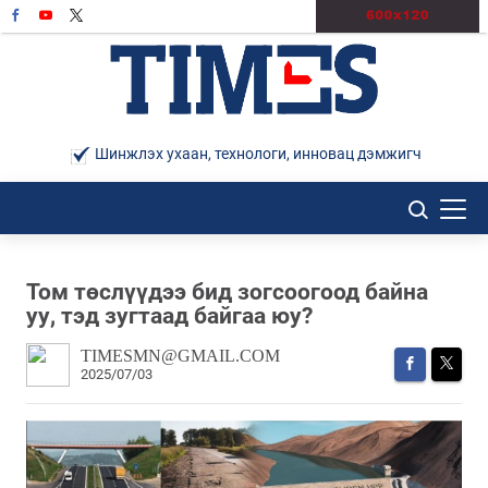
Шинжлэх ухаан, технологи, инновац дэмжигч
Том төслүүдээ бид зогсоогоод байна
уу, тэд зугтаад байгаа юу?
TIMESMN@GMAIL.COM
2025/07/03