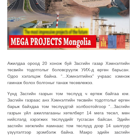
Ажилдаа ороод 20 хонож буй Засгийн газар Хэмнэлтийн
төсвийн тодотголыг боловсруулж УИХ-д өргөн барьсан.
Одоо хэлэлцэж байна. “...Хэмнэлтийнх” учраас хэмнэж
гамнаж болох болгоныг танаж төсөвлөжээ.
Үүнд Засгийн газрын том төслүүд ч өртөж байгаа юм.
Засгийн газраас анх Хэмнэлтийн төсвийн тодотголыг өргөн
барьж байхдаа том төслүүдтэй холбоотойгоор “...Засгийн
газрын үйл ажиллагааны хөтөлбөрт 14 мега төсөл, мөн
нийслэлд хэрэгжих төслүүдийг тусгасан байсан. Эдийн
засгийн хөгжлийн яамнаас том төслүүд дээр 14 шалгуур
үзүүлэлтээр эрэмбэлж байна. Макро эдийн засгийн