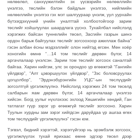
нөлөөлөл, санхүүжилтийн эх үүсвэрийн нөлөөллийн
үнэлгээ, төслийн бэлэн байдлын үнэлгээ, нийгмийн
нөлөөллийн үнэлгээ гэх мэт шалгуураар үнэлж, уул уурхайн
бүтээгдэхүүний үнийн уналттай холбоотойгоор зарим
төслийг хойшлуулах шаардлага үүснэ. Тухайлбал нийслэлд
хэрэгжих байсан туннелийн төсөл, Засгийн газрын шинэ
ордон барьж байгуулах төслийг зогсоохоор ажиллаж байна”
гэсэн албан ёсны мэдээллийг олон нийтэд өгсөн. Мөн хоёр
хоногийн өмнө “…14 том төслийг дөрвөн бүлэг, 14
аргачлалаар үнэлсэн. Зарим том төслийг зогсоох саналтай
байгаа. Харин нийгэм, улс эх орондоо үр өгөөжтэй “Гангийн
үйлдвэр”, “Алт цэвэршүүлэх үйлдвэр”, “Зэс боловсруулах
цогцолбор”, “Эрдэнэбүрэнгийн УЦС”-ын төслүүдийг
зогсолтгүй үргэлжлүүлнэ. Нийслэлд хэрэгжих 24 том төсөлд
салбарын яам дөрвөн бүлэг, 14 аргачлалаар үнэлгээ
хийсэн. Богд уулыг нүхлэхээс эхлээд Хөшигийн хөндий, Ган
татлагат гүүр зэрэг үр өгөөжгүй төслийг зогсооно. Харин
Туулын хурдны зам зэрэг хийгдсэн даруйдаа үр ашгаа өгөх
том төслүүдийг үргэлжлүүлнэ” гэсэн юм.
Тэгвэл, бидний хэрэгтэй, хэрэггүйгээр нь эрэмбэлж зогсоох,
үргэлжлүүлэх тухай ярихаас өмнө эдгээр төсөл дээр