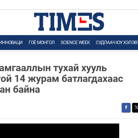
 ИННОВАЦИ
ГОЁ MОНГОЛ
SCIENCE WEEK
СУДЛААЧ ЮУ ХЭЛЭВ
хамгааллын тухай хууль
той 14 журам батлагдахаас
ан байна