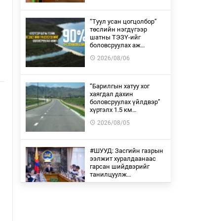
“Туул усан цогцолбор”
төслийн нэгдүгээр
шатны ТЭЗҮ-ийг
боловсруулах аж…
2026/08/06
“Барилгын хатуу хог
хаягдал дахин
боловсруулах үйлдвэр”
хүртэлх 1.5 км…
2026/08/05
#ШУУД: Засгийн газрын
ээлжит хуралдаанаас
гарсан шийдвэрийг
танилцуулж…
2026/08/05
2160 тонн АИ-92