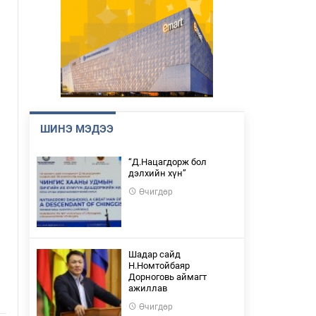
ШИНЭ МЭДЭЭ
“Д.Нацагдорж бол
дэлхийн хүн”
Өчигдөр
Шадар сайд
Н.Номтойбаяр
Дорноговь аймагт
ажиллав
Өчигдөр