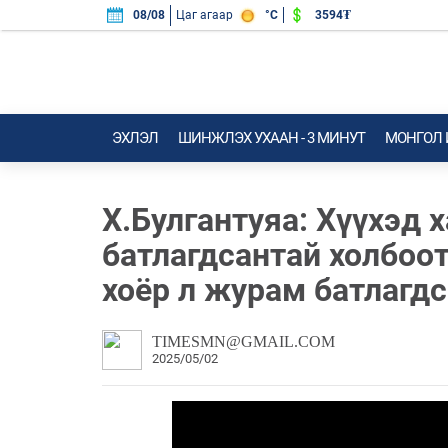
3594₮
08/08
Цаг агаар
°C
ЭХЛЭЛ
ШИНЖЛЭХ УХААН - 3 МИНУТ
МОНГОЛ
Х.Булгантуяа: Хүүхэд 
батлагдсантай холбоо
хоёр л журам батлагдс
TIMESMN@GMAIL.COM
2025/05/02