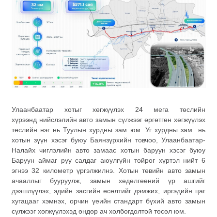
Улаанбаатар хотыг хөгжүүлэх 24 мега төслийн
хүрээнд нийслэлийн авто замын сүлжээг өргөтгөн хөгжүүлэх
төслийн нэг нь Туулын хурдны зам юм. Уг хурдны зам нь
хотын зүүн хэсэг буюу Баянзүрхийн товчоо, Улаанбаатар-
Налайх чиглэлийн авто замаас хотын баруун хэсэг буюу
Баруун аймаг руу салдаг аюулгүйн тойрог хүртэл нийт 6
эгнээ 32 километр үргэлжилнэ. Хотын төвийн авто замын
ачааллыг бууруулж, замын хөдөлгөөний үр ашгийг
дээшлүүлэх, эдийн засгийн өсөлтийг дэмжих, иргэдийн цаг
хугацааг хэмнэх, орчин үеийн стандарт бүхий авто замын
сүлжээг хөгжүүлэхэд өндөр ач холбогдолтой төсөл юм.