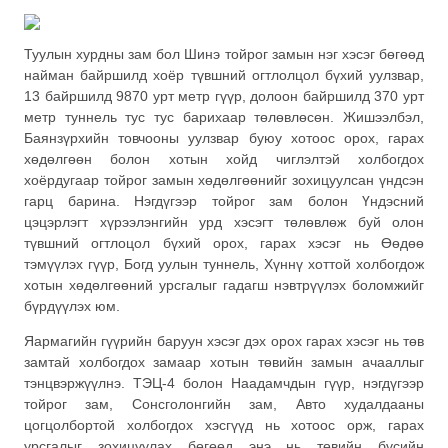
Туулын хурдны зам бол Шинэ тойрог замын нэг хэсэг бөгөөд
найман байршилд хоёр түвшний огтлолцол бүхий уулзвар,
13 байршилд 9870 урт метр гүүр, долоон байршилд 370 урт
метр туннель тус тус барихаар төлөвлөсөн. Жишээлбэл,
Баянзүрхийн товчооны уулзвар буюу хотоос орох, гарах
хөдөлгөөн болон хотын хойд чиглэлтэй холбогдох
хоёрдугаар тойрог замын хөдөлгөөнийг зохицуулсан үндсэн
гарц барина. Нэгдүгээр тойрог зам болон Үндэсний
цэцэрлэгт хүрээлэнгийн урд хэсэгт төлөвлөж буй олон
түвшний огтлоцол бүхий орох, гарах хэсэг нь Өөдөө
тэмүүлэх гүүр, Богд уулын туннель, Хүннү хоттой холбогдож
хотын хөдөлгөөний урсгалыг гадагш нэвтрүүлэх боломжийг
бүрдүүлэх юм.
Яармагийн гүүрийн баруун хэсэг дэх орох гарах хэсэг нь төв
замтай холбогдох замаар хотын төвийн замын ачааллыг
тэнцвэржүүлнэ. ТЭЦ-4 болон Наадамчдын гүүр, нэгдүгээр
тойрог зам, Сонсголонгийн зам, Авто худалдааны
цогцолбортой холбогдох хэсгүүд нь хотоос орж, гарах
урсгалыг зохицуулах бөгөөд энэ нь төвийн бүсийн