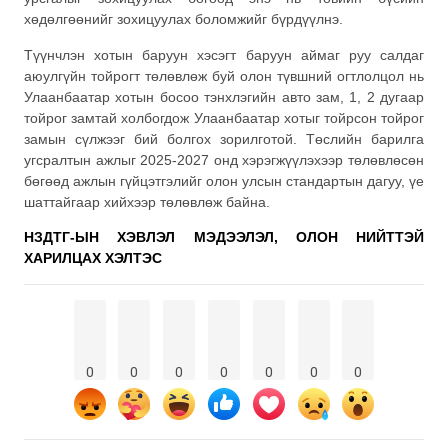
хөдөлгөөнийг зохицуулах боломжийг бүрдүүлнэ.
Түүнчлэн хотын баруун хэсэгт баруун аймаг руу салдаг
аюулгүйн тойрогт төлөвлөж буй олон түвшний огтлолцол нь
Улаанбаатар хотын босоо тэнхлэгийн авто зам, 1, 2 дугаар
тойрог замтай холбогдож Улаанбаатар хотыг тойрсон тойрог
замын сүлжээг бий болгох зорилготой. Төслийн барилга
угсралтын ажлыг 2025-2027 онд хэрэгжүүлэхээр төлөвлөсөн
бөгөөд ажлын гүйцэтгэлийг олон улсын стандартын дагуу, үе
шаттайгаар хийхээр төлөвлөж байна.
НЗДТГ-ЫН ХЭВЛЭЛ МЭДЭЭЛЭЛ, ОЛОН НИЙТТЭЙ
ХАРИЛЦАХ ХЭЛТЭС
0
0
0
0
0
0
0