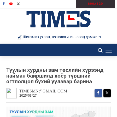
Шинжлэх ухаан, технологи, инновац дэмжигч
Туулын хурдны зам төслийн хүрээнд
найман байршилд хоёр түвшний
огтлолцол бүхий уулзвар барина
TIMESMN@GMAIL.COM
2025/03/27