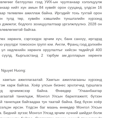
влөгөөг батлуулах гээд УИХ-ын чуулганаар хэлэлцүүлж
санаар нийт хүн амын 84 хувийг орон сууцанд, үлдсэн 16
аар төлөвлөн ажиллаж байна. Иргэдийг тохь тухтай орон
йн тулд төр, хувийн хэвшлийн түншлэлийн хүрээнд
 дэмжлэг, бодлого зохицуулалтаар үргэлжлүүлнэ. 2028 он
өлөвлөгөөтэй байгаа.
х хөрөнгө, сэргээгдэх эрчим хүч, банк санхүү, иргэдэд
э үзүүлдэг томоохон групп юм. Англи, Франц гээд дэлхийн
 үл хөдлөхийн хөрөнгө оруулалтыг хийсэн төдийгүй 400
н сүүлд, Кыргызстанд 2 тэрбум ам.долларын хөрөнгө
 Nguyet Huong:
 хамтын ажиллагаатай. Хамтын ажиллагааны хүрээнд
гэж харж байгаа. Хоёр улсын бизнес эрхлэгчид туршлага
уд эрчимжсээр байна. Өнөөдөр “Улаанбаатар
гаатай танилцаж, Монгол Улсын барилгажилт, бүтээн
й танилцаж байгаадаа тун таатай байна. Бид бүхэн хоёр
рэлцэн ирсэн. Үлдсэн баг маань өнөөдөр Монгол Улсын
а. Бидний зүгээс Монгол Улсад эрчим хүчний шийдэл болж