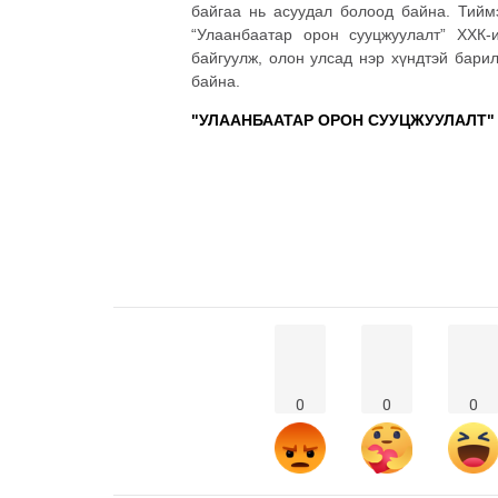
байгаа нь асуудал болоод байна. Тийм
“Улаанбаатар орон сууцжуулалт” ХХК-
байгуулж, олон улсад нэр хүндтэй бари
байна.
"УЛААНБААТАР ОРОН СУУЦЖУУЛАЛТ"
0
0
0