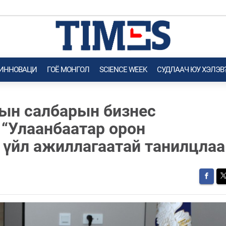
 ИННОВАЦИ
ГОЁ MОНГОЛ
SCIENCE WEEK
СУДЛААЧ ЮУ ХЭЛЭВ
ын салбарын бизнес
 “Улаанбаатар орон
 үйл ажиллагаатай танилцлаа