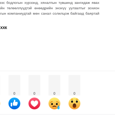
ээс бодлогын хүрээнд, хяналтын түвшинд зангидаж явах
ийн төлөөллүүдтэй өнөөдрийн энэхүү уулзалтыг зохион
лгын компаниудтай мөн санал солилцож байгаад баяртай
 ХХК
0
0
0
0