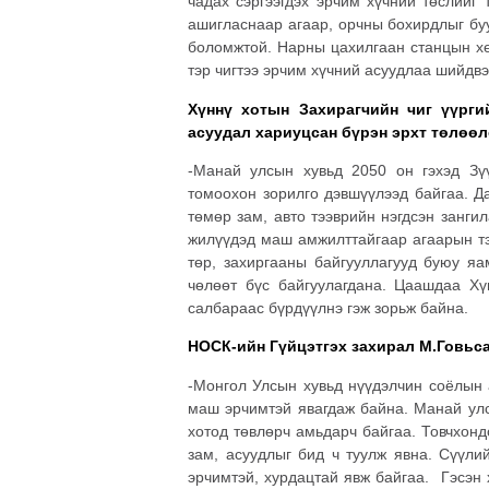
чадах сэргээгдэх эрчим хүчний төслийг 
ашигласнаар агаар, орчны бохирдлыг буу
боломжтой. Нарны цахилгаан станцын хө
тэр чигтээ эрчим хүчний асуудлаа шийдв
Хүннү хотын Захирагчийн чиг үүрги
асуудал хариуцсан бүрэн эрхт төлөөл
-Манай улсын хувьд 2050 он гэхэд Зүү
томоохон зорилго дэвшүүлээд байгаа. Да
төмөр зам, авто тээврийн нэгдсэн занги
жилүүдэд маш амжилттайгаар агаарын тэ
төр, захиргааны байгууллагууд буюу яам
чөлөөт бүс байгуулагдана. Цаашдаа Хү
салбараас бүрдүүлнэ гэж зорьж байна.
НОСК-ийн Гүйцэтгэх захирал М.Говьс
-Монгол Улсын хувьд нүүдэлчин соёлын 
маш эрчимтэй явагдаж байна. Манай улс
хотод төвлөрч амьдарч байгаа. Товчхон
зам, асуудлыг бид ч туулж явна. Сүүли
эрчимтэй, хурдацтай явж байгаа. Гэсэн 