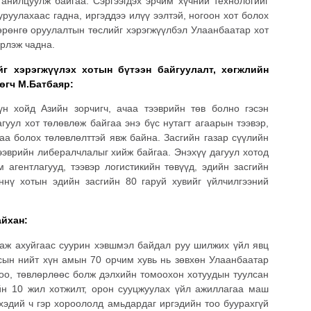
танилцуулж байгаа. Сэргээгдэх эрчим хүчний технологийг
руулахаас гадна, иргэддээ илүү ээлтэй, ногоон хот болох
рөнгө оруулалтын төслийг хэрэгжүүлбэл Улаанбаатар хот
эрлэж чадна.
йг хэрэгжүүлэх хотын бүтээн байгуулалт, хөгжлийн
өгч М.Батбаяр:
н хойд Азийн зорчигч, ачаа тээврийн төв болно гэсэн
гуул хот төлөвлөж байгаа энэ бүс нутагт агаарын тээвэр,
лаа болох төлөвлөлттэй явж байна. Засгийн газар сүүлийн
эврийн либералчлалыг хийж байгаа. Энэхүү дагуул хотод
 агентлагууд, тээвэр логистикийн төвүүд, эдийн засгийн
ннү хотын эдийн засгийн 80 гаруй хувийг үйлчилгээний
айхан:
аж ахуйгаас суурин хэвшмэл байдал руу шилжих үйл явц
ын нийт хүн амын 70 орчим хувь нь зөвхөн Улаанбаатар
доо, төвлөрлөөс болж дэлхийн томоохон хотуудын туулсан
йн 10 жил хотжилт, орон сууцжуулах үйл ажиллагаа маш
хэдий ч гэр хороололд амьдардаг иргэдийн тоо буурахгүй