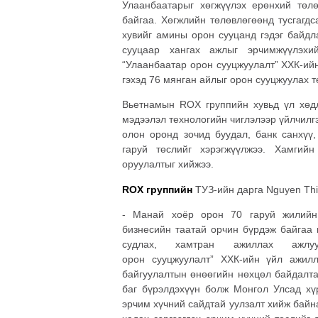
Улаанбаатарыг хөгжүүлэх ерөнхий төлө
байгаа. Хөгжлийн төлөвлөгөөнд тусгагд
хувийг амины орон сууцанд гэдэг байдл
сууцаар хангах ажлыг эрчимжүүлэхи
“Улаанбаатар орон сууцжуулалт” ХХК-ийн
гэхэд 76 мянган айлыг орон сууцжуулах т
Вьетнамын ROX группийн хувьд үл хөдлө
мэдээлэл технологийн чиглэлээр үйлчилгэ
олон оронд зочид буудал, банк санхүү,
гаруй төслийг хэрэгжүүлжээ. Хамгий
оруулалтыг хийжээ.
ROX
группийн
ТУЗ-ийн дарга Nguyen Thi
- Манай хоёр орон 70 гаруй жилийн
бизнесийн таатай орчин бүрдэж байгаа 
судлах, хамтран ажиллах ажлу
орон
сууцжуулалт
”
ХХК-ийн
үйл ажилла
байгуулалтын өнөөгийн нөхцөл байдалта
баг бүрэлдэхүүн болж Монгол Улсад хү
эрчим хүчний сайдтай уулзалт хийж байн