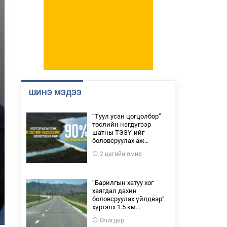
ШИНЭ МЭДЭЭ
“Туул усан цогцолбор”
төслийн нэгдүгээр
шатны ТЭЗҮ-ийг
боловсруулах аж…
2 цагийн өмнө
“Барилгын хатуу хог
хаягдал дахин
боловсруулах үйлдвэр”
хүртэлх 1.5 км…
Өчигдөр