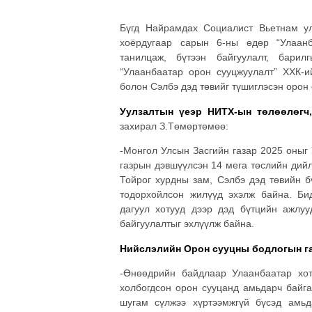
Бүгд Найрамдах Социалист Вьетнам у
хоёрдугаар сарын 6-ны өдөр “Улаанб
танилцаж, бүтээн байгуулалт, барил
“Улаанбаатар орон сууцжуулалт” ХХК-ий
болон Сэлбэ дэд төвийг түшиглэсэн орон
Уулзалтын үеэр НИТХ-ын төлөөлөгч
захирал З.
Төмөртөмөө:
-Монгол Улсын Засгийн газар 2025 оныг
газрын дэвшүүлсэн 14 мега төслийн дийл
Тойрог хурдны зам, Сэлбэ дэд төвийн б
тодорхойлсон жилүүд эхэлж байна. Би
дагуул хотууд дээр дэд бүтцийн ажлуу
байгуулалтыг эхлүүлж байна.
Нийслэлийн Орон сууцны бодлогын га
-Өнөөдрийн байдлаар Улаанбаатар хо
холбогдсон орон сууцанд амьдарч байга
шугам сүлжээ хүртээмжгүй бүсэд амьд