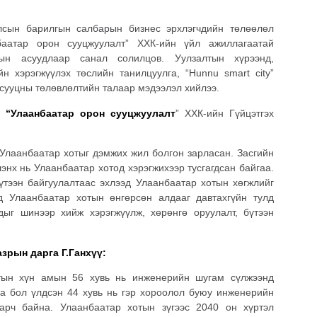
лсын барилгын салбарын бизнес эрхлэгчдийн төлөөлөл
аатар орон сууцжуулалт” ХХК-ийн үйл ажиллагаатай
гын асуудлаар санал солилцов. Уулзалтын хүрээнд,
н хэрэгжүүлэх төслийн танилцуулга, “Hunnu smart city”
 сууцны төлөвлөлтийн талаар мэдээлэл хийлээ.
, “Улаанбаатар орон
сууцжуулалт
”
ХХК-ийн
Гүйцэтгэх
 Улаанбаатар хотыг дэмжих жил болгон зарласан. Засгийн
энх нь Улаанбаатар хотод хэрэгжихээр тусгагдсан байгаа.
үтээн байгуулалтаас эхлээд Улаанбаатар хотын хөгжлийг
д Улаанбаатар хотын өнгөрсөн алдааг давтахгүйн тулд
дыг шинээр хийж хэрэгжүүлж, хөрөнгө оруулалт, бүтээн
зрын дарга Г.Ганхүү:
тын хүн амын 56 хувь нь инженерийн шугам сүлжээнд
а бол үлдсэн 44 хувь нь гэр хороолол буюу инженерийн
арч байна. Улаанбаатар хотын зүгээс 2040 он хүртэл