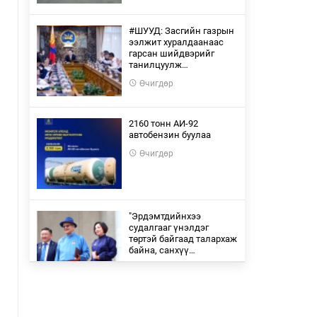
#ШУУД: Засгийн газрын
ээлжит хуралдаанаас
гарсан шийдвэрийг
танилцуулж…
Өчигдөр
2160 тонн АИ-92
автобензин буулаа
Өчигдөр
"Эрдэмтдийнхээ
судалгааг үнэлдэг
төртэй байгаад талархаж
байна, санхүү…
Өчигдөр
Үүсмэл ордыг