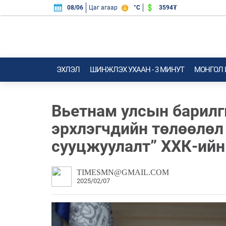
3594₮
08/06
Цаг агаар
°C
ЭХЛЭЛ
ШИНЖЛЭХ УХААН - 3 МИНУТ
МОНГОЛ
Вьетнам улсын барилг
эрхлэгчдийн төлөөлөл
сууцжуулалт” ХХК-ийн
TIMESMN@GMAIL.COM
2025/02/07