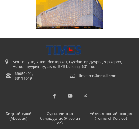
Монгол улс, Улаанбаатар хот, Сүхбаатар дүүрэг, 9-р хороо,
Ногоон нуурын гудамж, SPS building, 601 тоот
88050491,
timesmn@gmail.com
88111619
Бидний тухай
Сурталчилгаа
Үйлчилгээний нөхцөл
(About us)
байршуулах (Place an
(Terms of Service)
ad)
© 2017 - 2026. Бүх эрх хуулиар хамгаалагдсан. Мэдээлэл хуулбарлах