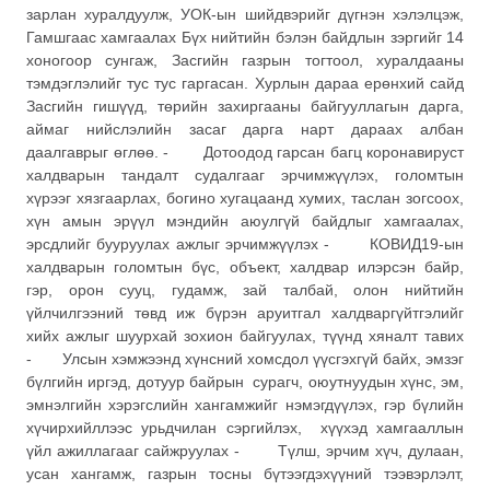
зарлан хуралдуулж, УОК-ын шийдвэрийг дүгнэн хэлэлцэж,
Гамшгаас хамгаалах Бүх нийтийн бэлэн байдлын зэргийг 14
хоногоор сунгаж, Засгийн газрын тогтоол, хуралдааны
тэмдэглэлийг тус тус гаргасан. Хурлын дараа ерөнхий сайд
Засгийн гишүүд, төрийн захиргааны байгууллагын дарга,
аймаг нийслэлийн засаг дарга нарт дараах албан
даалгаврыг өглөө. - Дотоодод гарсан багц коронавируст
халдварын тандалт судалгааг эрчимжүүлэх, голомтын
хүрээг хязгаарлах, богино хугацаанд хумих, таслан зогсоох,
хүн амын эрүүл мэндийн аюулгүй байдлыг хамгаалах,
эрсдлийг бууруулах ажлыг эрчимжүүлэх - КОВИД19-ын
халдварын голомтын бүс, объект, халдвар илэрсэн байр,
гэр, орон сууц, гудамж, зай талбай, олон нийтийн
үйлчилгээний төвд иж бүрэн аруитгал халдваргүйтгэлийг
хийх ажлыг шуурхай зохион байгуулах, түүнд хяналт тавих
- Улсын хэмжээнд хүнсний хомсдол үүсгэхгүй байх, эмзэг
бүлгийн иргэд, дотуур байрын сурагч, оюутнуудын хүнс, эм,
эмнэлгийн хэрэгслийн хангамжийг нэмэгдүүлэх, гэр бүлийн
хүчирхийллээс урьдчилан сэргийлэх, хүүхэд хамгааллын
үйл ажиллагааг сайжруулах - Түлш, эрчим хүч, дулаан,
усан хангамж, газрын тосны бүтээгдэхүүний тээвэрлэлт,