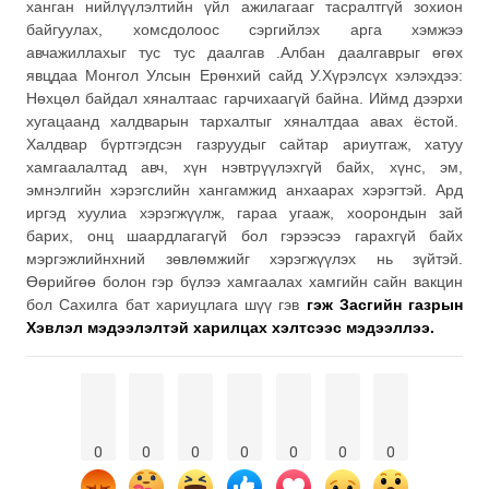
ханган нийлүүлэлтийн үйл ажилагааг тасралтгүй зохион
байгуулах, хомсдолоос сэргийлэх арга хэмжээ
авчажиллахыг тус тус даалгав .
Албан даалгаврыг өгөх
явцдаа Монгол Улсын Ерөнхий сайд У.Хүрэлсүх хэлэхдээ:
Нөхцөл байдал хяналтаас гарчихаагүй байна. Иймд дээрхи
хугацаанд халдварын тархалтыг хяналтдаа авах ёстой.
Халдвар бүртгэгдсэн газруудыг сайтар ариутгаж, хатуу
хамгаалалтад авч, хүн нэвтрүүлэхгүй байх, хүнс, эм,
эмнэлгийн хэрэгслийн хангамжид анхаарах хэрэгтэй. Ард
иргэд хуулиа хэрэгжүүлж, гараа угааж, хоорондын зай
барих, онц шаардлагагүй бол гэрээсээ гарахгүй байх
мэргэжлийнхний зөвлөмжийг хэрэгжүүлэх нь зүйтэй.
Өөрийгөө болон гэр бүлээ хамгаалах хамгийн сайн вакцин
бол Сахилга бат хариуцлага шүү гэв
гэж Засгийн газрын
Хэвлэл мэдээлэлтэй харилцах хэлтсээс мэдээллээ.
0
0
0
0
0
0
0